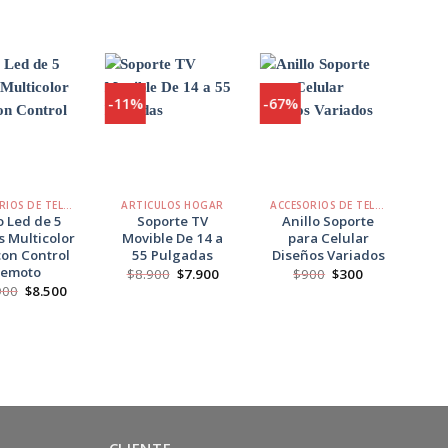
-11%
-67%
-36
Agregar
Agregar
Agregar
a
a
a
Favoritos
Favoritos
Favoritos
+
+
+
ACCESORIOS DE TELÉFONO
ARTICULOS HOGAR
ACCESORIOS DE TELÉFONO
AR
o Led de 5
Soporte TV
Anillo Soporte
S
 Multicolor
Movible De 14 a
para Celular
con Control
55 Pulgadas
Diseños Variados
Remoto
El
El
El
El
$
8.900
$
7.900
$
900
$
300
$
precio
precio
precio
precio
El
El
900
$
8.500
original
actual
original
actual
precio
precio
era:
es:
era:
es:
original
actual
$8.900.
$7.900.
$900.
$300.
era:
es:
$16.900.
$8.500.
CLIENTE