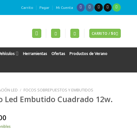
Carrito
Pagar
Mi Cuenta
CARRITO /
$
0
Vehículos
Herramientas
Ofertas
Productos de Verano
ACIÓN LED
/
FOCOS SOBREPUESTOS Y EMBUTIDOS
o Led Embutido Cuadrado 12w.
00
onibles