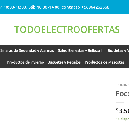
r 10:00-18:00, Sáb 10:00-14:00, contacto +56964262568
ámaras de Seguridad y Alarmas
Salud Bienestar y Belleza
Bicicletas y 
Productos de Invierno
Juguetes y Regalos
Productos de Mascotas
ILUMIN
Foc
Agregar
$
3.5
a
Favoritos
96 disp