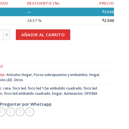
DAD
DESCUENTO (%)
PRECIO
—
$
3.500
28.57 %
$
2.500
ed Embutido Cuadrado 12w. cantidad
AÑADIR AL CARRITO
23
ías:
Articulos Hogar
,
Focos sobrepuestos y embutidos
,
Hogar
,
ción LED
,
Otros
s:
casa
,
foco led
,
foco led 12w embutido cuadrado
,
foco led
do
,
foco led embutido cuadrado
,
hogar
,
iluminacion
,
OFICINA
Preguntar por Whatsapp