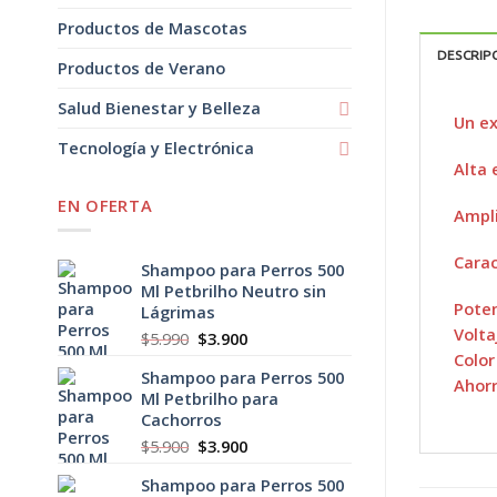
Productos de Mascotas
DESCRIP
Productos de Verano
Salud Bienestar y Belleza
Un ex
Tecnología y Electrónica
Alta 
EN OFERTA
Ampli
Carac
Shampoo para Perros 500
Ml Petbrilho Neutro sin
Pote
Lágrimas
Volta
El
El
$
5.990
$
3.900
precio
precio
Color
Shampoo para Perros 500
original
actual
Ahorr
Ml Petbrilho para
era:
es:
Cachorros
$5.990.
$3.900.
El
El
$
5.900
$
3.900
precio
precio
Shampoo para Perros 500
original
actual