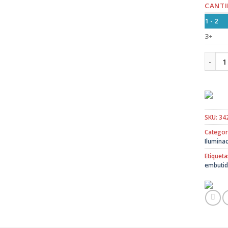
CANTI
1 - 2
3+
Foco L
SKU:
34
Categor
Ilumina
Etiqueta
embuti