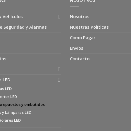
y Vehículos
Nosotros
e Seguridad y Alarmas
Nuestras Políticas
Como Pagar
Envíos
tas
Contacto
n LED
as LED
erior LED
brepuestos y embutidos
s y Lámparas LED
Solares LED