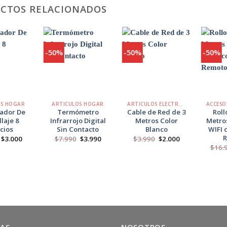
CTOS RELACIONADOS
-50%
-50%
-50%
Agregar
Agregar
Agregar
a
a
a
Favoritos
Favoritos
Favoritos
+
+
+
OS HOGAR
ARTICULOS HOGAR
ARTÍCULOS ELECTRÓNICOS
ador De
Termómetro
Cable de Red de 3
Roll
laje 8
Infrarrojo Digital
Metros Color
Metros
cios
Sin Contacto
Blanco
WIFI 
El
El
El
El
El
El
$
3.000
$
7.990
$
3.990
$
3.990
$
2.000
precio
precio
precio
precio
precio
precio
$
16.
original
actual
original
actual
original
actual
era:
es:
era:
es:
era:
es:
$3.500.
$3.000.
$7.990.
$3.990.
$3.990.
$2.000.
ÍAS
NOSOTROS