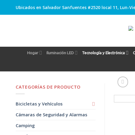
Skip
Ubicados en Salvador Sanfuentes #2520 local 11, Lun-Vie
to
content
Hogar
Iluminación LED
Tecnología y Electrónica
C
CATEGORÍAS DE PRODUCTO
Bicicletas y Vehículos
Cámaras de Seguridad y Alarmas
Camping