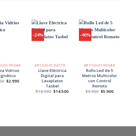
-24%
-40%
-25
Agregar
Agregar
Agregar
a
a
a
Favoritos
Favoritos
Favoritos
+
+
+
ULOS HOGAR
ARTÍCULOS ELECTRÓNICOS
ARTICULOS HOGAR
AR
ia Vidrios
Llave Eléctrica
Rollo Led de 5
P
gnético
Digital para
Metros Multicolor
Lavaplatos
con Control
El
El
00
$
2.990
$
precio
precio
Tasbel
Remoto
original
actual
El
El
El
El
$
18.990
$
14.500
$
9.900
$
5.900
era:
es:
precio
precio
precio
precio
$3.900.
$2.990.
original
actual
original
actual
era:
es:
era:
es:
$18.990.
$14.500.
$9.900.
$5.900.