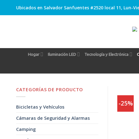
Skip
Ubicados en Salvador Sanfuentes #2520 local 11, Lun-Vie
to
content
Hogar
Iluminación LED
Tecnología y Electrónica
C
CATEGORÍAS DE PRODUCTO
-25%
Bicicletas y Vehículos
Cámaras de Seguridad y Alarmas
Camping