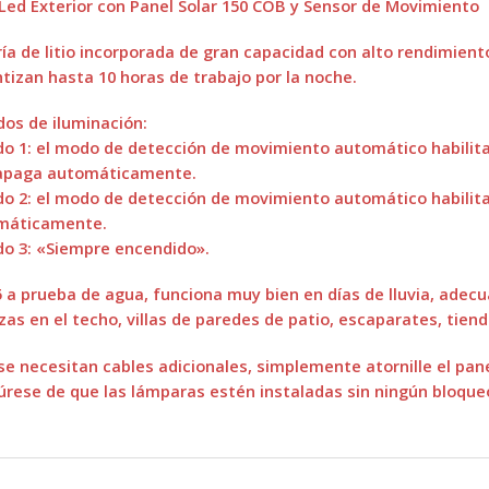
Led Exterior con Panel Solar 150 COB y Sensor de Movimiento
ía de litio incorporada de gran capacidad con alto rendimien
tizan hasta 10 horas de trabajo por la noche.
os de iluminación:
o 1: el modo de detección de movimiento automático habilit
 apaga automáticamente.
o 2: el modo de detección de movimiento automático habilita la
máticamente.
o 3: «Siempre encendido».
5 a prueba de agua, funciona muy bien en días de lluvia, adecuad
zas en el techo, villas de paredes de patio, escaparates, tiend
se necesitan cables adicionales, simplemente atornille el panel
rese de que las lámparas estén instaladas sin ningún bloqueo 