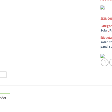
SKU:
00
Categor
Solar
,
P
Etiqueta
solar
,
f
panel co
CIÓN