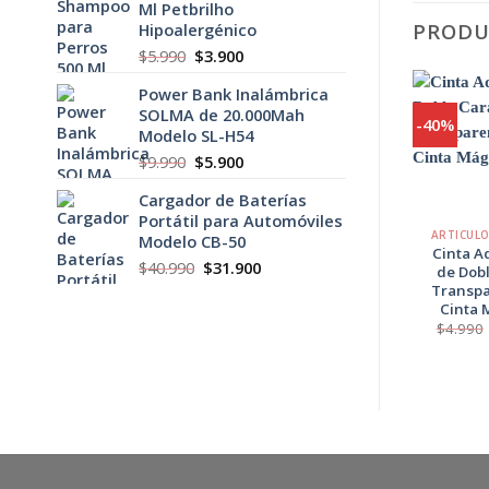
Ml Petbrilho
era:
es:
PRODU
Hipoalergénico
$5.900.
$3.900.
El
El
$
5.990
$
3.900
precio
precio
Power Bank Inalámbrica
original
actual
SOLMA de 20.000Mah
era:
es:
-40%
Modelo SL-H54
$5.990.
$3.900.
El
El
$
9.990
$
5.900
precio
precio
Cargador de Baterías
original
actual
+
Portátil para Automóviles
era:
es:
ARTICUL
Modelo CB-50
$9.990.
$5.900.
Cinta A
El
El
$
40.990
$
31.900
de Dob
precio
precio
Transpa
original
actual
Cinta 
era:
es:
$
4.990
$40.990.
$31.900.