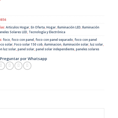
original
actual
era:
es:
$9.990.
$7.500.
0856
ías:
Articulos Hogar
,
En Oferta
,
Hogar
,
Iluminación LED
,
Iluminación
aneles Solares LED
,
Tecnología y Electrónica
s:
foco
,
foco con panel
,
foco con panel separado
,
foco con panel
oco solar
,
Foco solar 150 cob
,
iluminacion
,
iluminación solar
,
luz solar
,
n luz solar
,
panel solar
,
panel solar independiente
,
paneles solares
Preguntar por Whatsapp