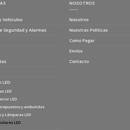
ÍAS
NOSOTROS
y Vehículos
Nosotros
e Seguridad y Alarmas
Nuestras Políticas
Como Pagar
Envíos
tas
Contacto
n LED
as LED
erior LED
brepuestos y embutidos
s y Lámparas LED
Solares LED