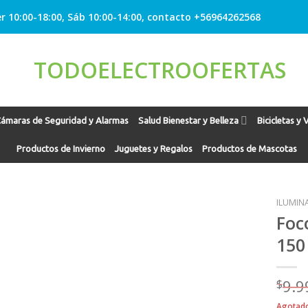
r 10:00-18:00, Sáb 10:00-14:00, contacto +56964262568
ámaras de Seguridad y Alarmas
Salud Bienestar y Belleza
Bicicletas y 
Productos de Invierno
Juguetes y Regalos
Productos de Mascotas
ILUMIN
Foc
150
Agregar
a
Favoritos
$
9.9
Agotad