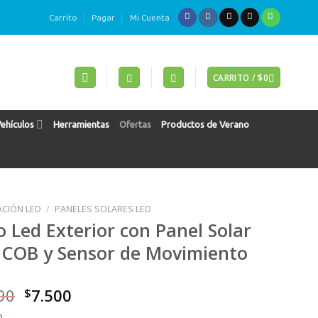
Carrito
Pagar
Mi Cuenta
CARRITO /
$
0
Vehículos
Herramientas
Ofertas
Productos de Verano
ACIÓN LED
/
PANELES SOLARES LED
o Led Exterior con Panel Solar
 COB y Sensor de Movimiento
El
El
90
$
7.500
precio
precio
o