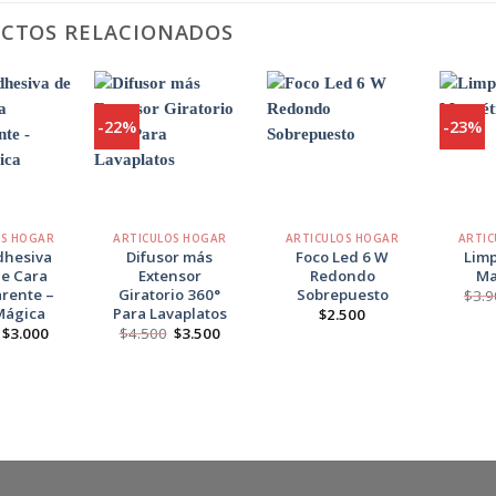
CTOS RELACIONADOS
-22%
-23%
Agregar
Agregar
Agregar
a
a
a
Favoritos
Favoritos
Favoritos
+
+
+
OS HOGAR
ARTICULOS HOGAR
ARTICULOS HOGAR
ARTIC
dhesiva
Difusor más
Foco Led 6 W
Limp
le Cara
Extensor
Redondo
Ma
rente –
Giratorio 360°
Sobrepuesto
$
3.9
Mágica
Para Lavaplatos
$
2.500
El
El
El
El
$
3.000
$
4.500
$
3.500
precio
precio
precio
precio
original
actual
original
actual
era:
es:
era:
es:
$4.990.
$3.000.
$4.500.
$3.500.