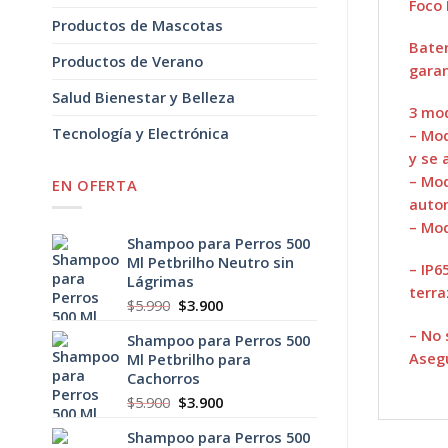
Foco 
Productos de Mascotas
Bater
Productos de Verano
garan
Salud Bienestar y Belleza
3 mod
Tecnología y Electrónica
– Mod
y se
– Mod
EN OFERTA
auto
– Mod
Shampoo para Perros 500
Ml Petbrilho Neutro sin
– IP6
Lágrimas
terra
El
El
$
5.990
$
3.900
precio
precio
– No 
Shampoo para Perros 500
original
actual
Asegú
Ml Petbrilho para
era:
es:
Cachorros
$5.990.
$3.900.
El
El
$
5.900
$
3.900
precio
precio
Shampoo para Perros 500
original
actual