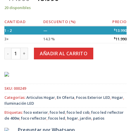
20 disponibles
CANTIDAD
DESCUENTO (%)
PRECIO
1 - 2
—
$
13.990
3+
14.3 %
$
11.990
Foco Led Reflector de 400W. cantidad
AÑADIR AL CARRITO
SKU:
000249
Categorías:
Articulos Hogar
,
En Oferta
,
Focos Exterior LED
,
Hogar
,
Iluminación LED
Etiquetas:
foco exterior
,
foco led
,
foco led cob
,
foco led reflector
de 400w
,
foco reflector
,
focos led
,
hogar
,
jardin
,
patios
Preguntar por Whatsapp