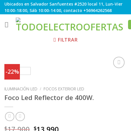
Skip
Ubicados en Salvador Sanfuentes #2520 local 11, Lun-Vier
to
10:00-18:00, Sáb 10:00-14:00, contacto +56964262568
content
FILTRAR
-22%
Agregar
ILUMINACIÓN LED
/
FOCOS EXTERIOR LED
a
Favoritos
Foco Led Reflector de 400W.
17.900
13.990
$
$