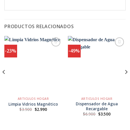
PRODUCTOS RELACIONADOS
-23%
-49%
Agregar
Agregar
a
a
Favoritos
Favoritos
ARTICULOS HOGAR
ARTICULOS HOGAR
Dispensador de Agua
Limpia Vidrios Magnético
Recargable
El
El
$
3.900
$
2.990
precio
precio
El
El
$
6.900
$
3.500
original
actual
precio
precio
era:
es:
original
actual
$3.900.
$2.990.
era:
es:
$6.900.
$3.500.