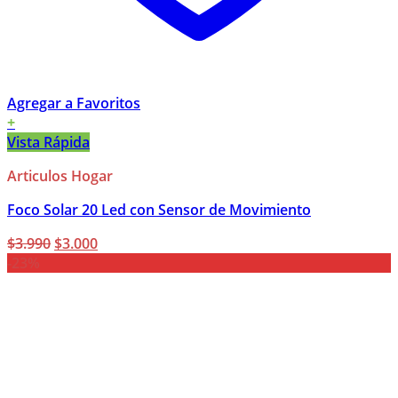
Agregar a Favoritos
+
Vista Rápida
Articulos Hogar
Foco Solar 20 Led con Sensor de Movimiento
El
El
$
3.990
$
3.000
precio
precio
-23%
original
actual
era:
es:
$3.990.
$3.000.