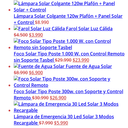
precio
precio
original
actual
era:
es:
Lámpara Solar Colgante 120w Plafón + Panel Solar
$7.990.
$4.000.
+ Control
$
8.990
Farol Solar Luz Cálida
El
El
$
4.500
$
3.990
precio
precio
original
actual
era:
es:
Foco Solar Tipo Poste 1.000 W. con Control Remoto
$4.500.
$3.990.
El
El
sin Soporte Tasbel
$
29.990
$
23.990
precio
precio
Fuente de Agua Solar
El
El
original
actual
$
8.990
$
6.900
precio
precio
era:
es:
original
actual
$29.990.
$23.990.
era:
es:
Foco Solar Tipo Poste 300w. con Soporte y Control
$8.990.
$6.900.
El
El
Remoto
$
30.990
$
26.900
precio
precio
original
actual
era:
es:
Lámpara de Emergencia 30 Led Solar 3 Modos
$30.990.
El
$26.900.
El
Recargable
$
7.990
$
5.990