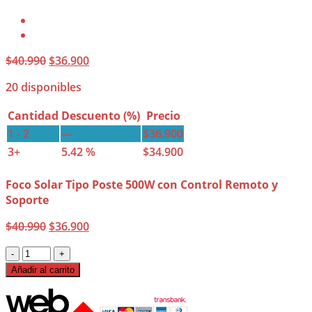
El
El
$
40.990
$
36.900
precio
precio
20 disponibles
original
actual
era:
es:
Cantidad
Descuento (%)
Precio
$40.990.
$36.900.
1 - 2
—
$
36.900
3+
5.42 %
$
34.900
Foco Solar Tipo Poste 500W con Control Remoto y
Soporte
El
El
$
40.990
$
36.900
precio
precio
Foco
original
actual
Solar
era:
es:
Añadir al carrito
Tipo
$40.990.
$36.900.
Poste