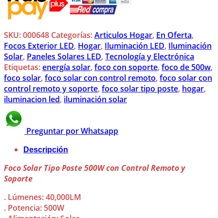
500W
con
Control
Remoto
SKU:
000648
Categorías:
Articulos Hogar
,
En Oferta
,
y
Focos Exterior LED
,
Hogar
,
Iluminación LED
,
Iluminación
Soporte
Solar
,
Paneles Solares LED
,
Tecnología y Electrónica
cantidad
Etiquetas:
energía solar
,
foco con soporte
,
foco de 500w
,
foco solar
,
foco solar con control remoto
,
foco solar con
control remoto y soporte
,
foco solar tipo poste
,
hogar
,
iluminacion led
,
iluminación solar
Preguntar por Whatsapp
Descripción
Foco Solar Tipo Poste 500W con Control Remoto y
Soporte
. Lúmenes: 40,000LM
. Potencia: 500W