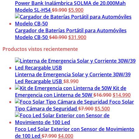
era:
es:
Power Bank Inalámbrica SOLMA de 20.000Mah
El
El
$5.990.
$3.900.
Modelo SL-H54
$
9.990
$
5.900
precio
precio
original
actual
era:
es:
Cargador de Baterías Portátil para Automóviles
$9.990.
El
$5.900.
El
Modelo CB-50
$
40.990
$
31.900
precio
precio
Productos vistos recientemente
original
actual
era:
es:
$40.990.
$31.900.
Linterna de Emergencia Solar y Corriente 30W/39
Led Recargable USB
$
8.990
Kit de
El
El
Emergencia con Linterna de 50W
$
16.990
$
14.990
precio
pre
Foco Solar
El
El
original
act
Tipo Cámara de Seguridad
$
7.900
$
5.500
precio
precio
era:
es:
original
actual
$16.990.
$14
era:
es:
Foco Led Solar Exterior con Sensor de Movimiento
El
El
$7.900.
$5.500.
de 100 Led
$
7.990
$
4.000