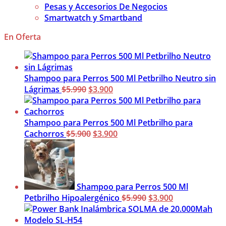
Pesas y Accesorios De Negocios
Smartwatch y Smartband
En Oferta
Shampoo para Perros 500 Ml Petbrilho Neutro sin
El
El
Lágrimas
$
5.990
$
3.900
precio
precio
original
actual
era:
es:
Shampoo para Perros 500 Ml Petbrilho para
$5.990.
El
$3.900.
El
Cachorros
$
5.900
$
3.900
precio
precio
original
actual
era:
es:
$5.900.
$3.900.
Shampoo para Perros 500 Ml
El
El
Petbrilho Hipoalergénico
$
5.990
$
3.900
precio
precio
original
actual