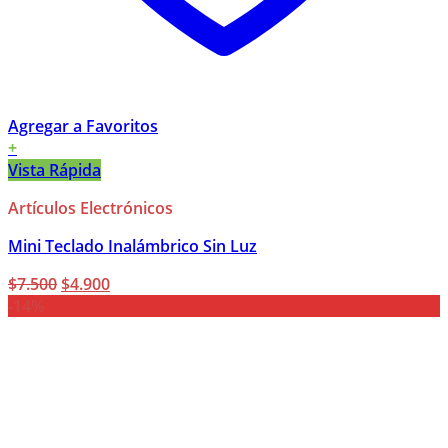
Agregar a Favoritos
+
Vista Rápida
Artículos Electrónicos
Mini Teclado Inalámbrico Sin Luz
El
El
$
7.500
$
4.900
precio
precio
-14%
original
actual
era:
es:
$7.500.
$4.900.