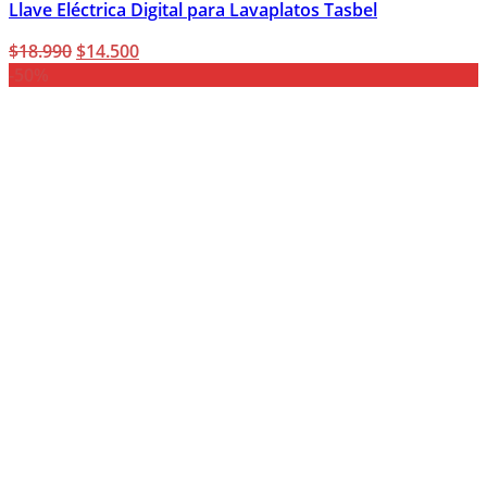
Llave Eléctrica Digital para Lavaplatos Tasbel
El
El
$
18.990
$
14.500
precio
precio
-50%
original
actual
era:
es:
$18.990.
$14.500.