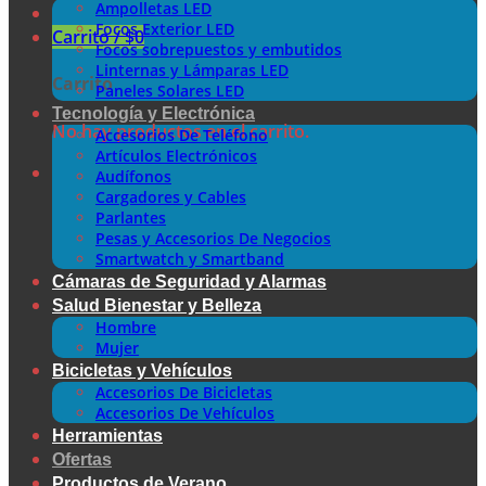
Ampolletas LED
Focos Exterior LED
Carrito /
$
0
Focos sobrepuestos y embutidos
Linternas y Lámparas LED
Carrito
Paneles Solares LED
Tecnología y Electrónica
No hay productos en el carrito.
Accesorios De Teléfono
Artículos Electrónicos
Audífonos
Cargadores y Cables
Parlantes
Pesas y Accesorios De Negocios
Smartwatch y Smartband
Cámaras de Seguridad y Alarmas
Salud Bienestar y Belleza
Hombre
Mujer
Bicicletas y Vehículos
Accesorios De Bicicletas
Accesorios De Vehículos
Herramientas
Ofertas
Productos de Verano