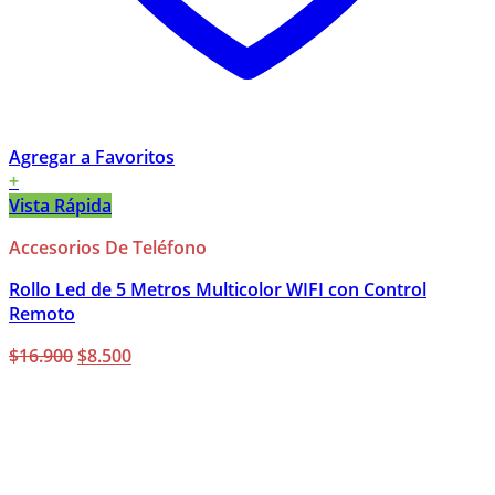
Agregar a Favoritos
+
Vista Rápida
Accesorios De Teléfono
Rollo Led de 5 Metros Multicolor WIFI con Control
Remoto
El
El
$
16.900
$
8.500
precio
precio
original
actual
era:
es:
$16.900.
$8.500.