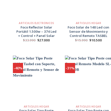
+
+
ARTÍCULOS ELECTRÓNICOS
ARTICULOS HOGAR
Foco Reflector Solar
Foco Solar de 148 Led con
Portátil 1.500w – 374 Led
Sensor de Movimiento y
+ Control + Panel Solar
Control Remoto TASBEL
El
El
El
El
$
33.990
$
27.000
$
15.990
$
10.500
precio
precio
precio
preci
original
actual
original
actua
era:
es:
era:
es:
$33.990.
$27.000.
$15.990.
$10.5
-40%
-31%
Agregar
Agregar
a
a
Favoritos
Favoritos
+
+
ARTICULOS HOGAR
ARTICULOS HOGAR
Foco Solar Tipo Poste
Foco Solar Tipo Poste con