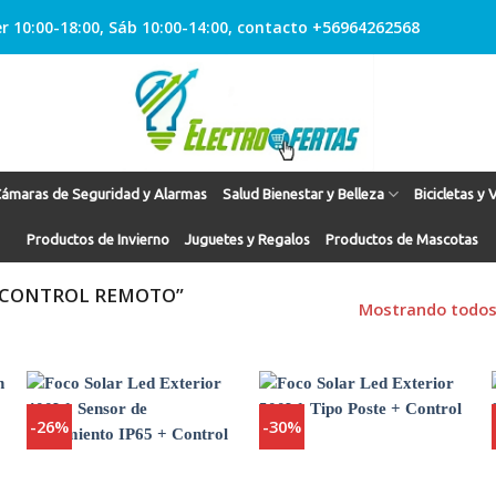
r 10:00-18:00, Sáb 10:00-14:00, contacto +56964262568
ámaras de Seguridad y Alarmas
Salud Bienestar y Belleza
Bicicletas y 
Productos de Invierno
Juguetes y Regalos
Productos de Mascotas
 CONTROL REMOTO”
Mostrando todos 
-26%
-30%
Agregar
Agregar
a
a
Favoritos
Favoritos