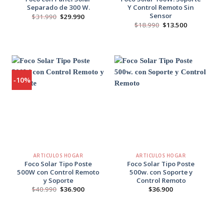
Separado de 300 W.
Y Control Remoto Sin
Sensor
El
El
$
31.990
$
29.990
precio
precio
El
El
$
18.990
$
13.500
original
actual
precio
precio
era:
es:
original
actual
$31.990.
$29.990.
era:
es:
.
$18.990.
$13.500.
-10%
Agregar
Agregar
a
a
Favoritos
Favoritos
+
+
ARTICULOS HOGAR
ARTICULOS HOGAR
Foco Solar Tipo Poste
Foco Solar Tipo Poste
500W con Control Remoto
500w. con Soporte y
y Soporte
Control Remoto
El
El
$
40.990
$
36.900
$
36.900
o
precio
precio
l
original
actual
era:
es:
90.
$40.990.
$36.900.