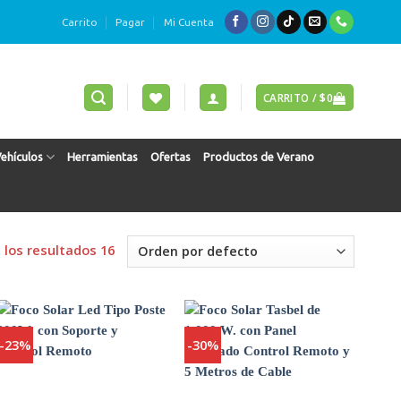
Carrito
Pagar
Mi Cuenta
CARRITO /
$
0
Vehículos
Herramientas
Ofertas
Productos de Verano
los resultados 16
-23%
-30%
Agregar
Agregar
a
a
Favoritos
Favoritos