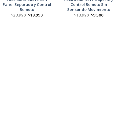
Panel Separado y Control
Control Remoto Sin
Remoto
Sensor de Movimiento
El
El
El
El
$
23.990
$
19.990
$
13.990
$
9.500
precio
precio
precio
precio
original
actual
original
actual
era:
es:
era:
es:
$23.990.
$19.990.
$13.990.
$9.500.