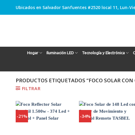
Skip
Ubicados en Salvador Sanfuentes #2520 local 11, Lun-Vie
to
content
Hogar
Iluminación LED
Tecnología y Electrónica
C
PRODUCTOS ETIQUETADOS “FOCO SOLAR CON
FILTRAR
-21%
-34%
Agregar
Agregar
a
a
Favoritos
Favoritos