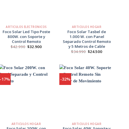
+
+
ARTÍCULOS ELECTRÓNICOS
ARTICULOS HOGAR
Foco Solar Led Tipo Poste
Foco Solar Tasbel de
800W. con Soporte y
1.000 W. con Panel
Control Remoto
Separado Control Remoto
y 5 Metros de Cable
El
El
$
42.990
$
32.900
precio
precio
El
El
$
34.990
$
24.500
original
actual
precio
precio
era:
es:
original
actual
$42.990.
$32.900.
era:
es:
$34.990.
$24.500.
-17%
-32%
Agregar
Agregar
a
a
Favoritos
Favoritos
+
+
ARTICULOS HOGAR
ARTICULOS HOGAR
Foco Solar 200W. con
Foco Solar 40W. Soporte y