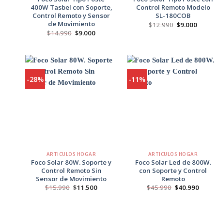
400W Tasbel con Soporte,
Control Remoto Modelo
Control Remoto y Sensor
SL-180COB
de Movimiento
El
El
$
12.990
$
9.000
precio
precio
El
El
$
14.990
$
9.000
original
actual
precio
precio
era:
es:
original
actual
$12.990.
$9.000
era:
es:
$14.990.
$9.000.
-28%
-11%
Agregar
Agregar
a
a
Favoritos
Favoritos
+
+
ARTICULOS HOGAR
ARTICULOS HOGAR
Foco Solar 80W. Soporte y
Foco Solar Led de 800W.
Control Remoto Sin
con Soporte y Control
Sensor de Movimiento
Remoto
El
El
El
El
$
15.990
$
11.500
$
45.990
$
40.990
precio
precio
precio
preci
original
actual
original
actua
era:
es:
era:
es:
$15.990.
$11.500.
$45.990.
$40.9