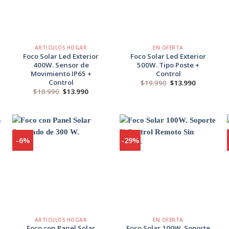
+
+
ARTICULOS HOGAR
EN OFERTA
Foco Solar Led Exterior
Foco Solar Led Exterior
400W. Sensor de
500W. Tipo Poste +
Movimiento IP65 +
Control
Control
El
El
$
19.990
$
13.990
o
precio
precio
El
El
$
18.990
$
13.990
l
original
actual
precio
precio
era:
es:
original
actual
00.
$19.990.
$13.990.
era:
es:
$18.990.
$13.990.
-6%
-29%
Agregar
Agregar
a
a
Favoritos
Favoritos
+
+
ARTICULOS HOGAR
EN OFERTA
Foco con Panel Solar
Foco Solar 100W. Soporte