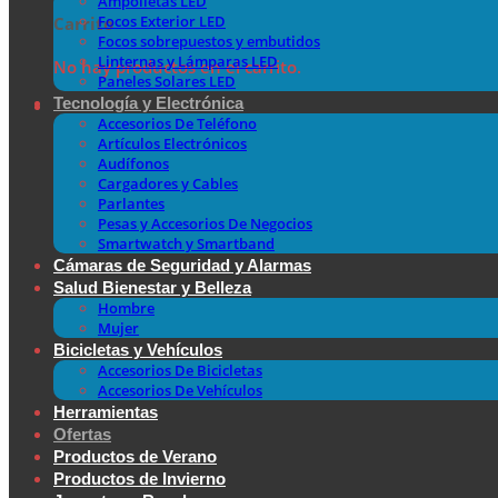
Ampolletas LED
Focos Exterior LED
Carrito
Focos sobrepuestos y embutidos
Linternas y Lámparas LED
No hay productos en el carrito.
Paneles Solares LED
Tecnología y Electrónica
Accesorios De Teléfono
Artículos Electrónicos
Audífonos
Cargadores y Cables
Parlantes
Pesas y Accesorios De Negocios
Smartwatch y Smartband
Cámaras de Seguridad y Alarmas
Salud Bienestar y Belleza
Hombre
Mujer
Bicicletas y Vehículos
Accesorios De Bicicletas
Accesorios De Vehículos
Herramientas
Ofertas
Productos de Verano
Productos de Invierno