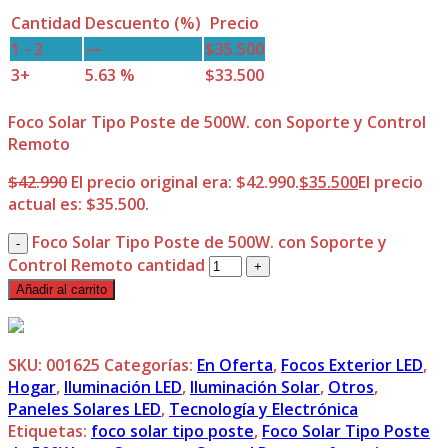
Cantidad
Descuento (%)
Precio
1 - 2
—
$
35.500
3+
5.63 %
$
33.500
Foco Solar Tipo Poste de 500W. con Soporte y Control
Remoto
$
42.990
El precio original era: $42.990.
$
35.500
El precio
actual es: $35.500.
Foco Solar Tipo Poste de 500W. con Soporte y
Control Remoto cantidad
Añadir al carrito
SKU:
001625
Categorías:
En Oferta
,
Focos Exterior LED
,
Hogar
,
Iluminación LED
,
Iluminación Solar
,
Otros
,
Paneles Solares LED
,
Tecnología y Electrónica
Etiquetas:
foco solar tipo poste
,
Foco Solar Tipo Poste