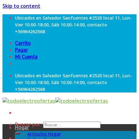
Skip to content
Ubicados en Salvador Sanfuentes #2520 local 11, Lun-
Vier 10:00-18:00, Sáb 10:00-14:00, contacto
+56964262568
Carrito
Pagar
Mi Cuenta
Ubicados en Salvador Sanfuentes #2520 local 11, Lun-
Vier 10:00-18:00, Sáb 10:00-14:00, contacto
+56964262568
Buscar por:
Hogar
Articulos Hogar