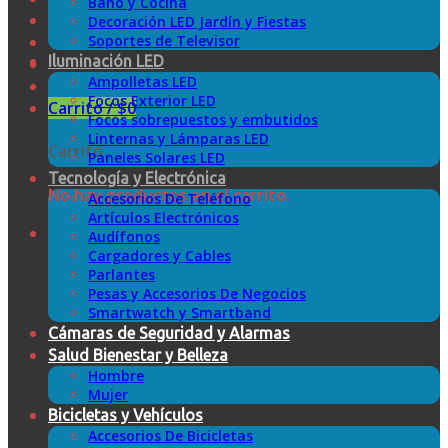
Baño y Cocina
Decoración LED Jardín y Fiestas
Soportes de Televisor
Iluminación LED
Ampolletas LED
Focos Exterior LED
Carrito /
$
0
Focos sobrepuestos y embutidos
Linternas y Lámparas LED
Carrito
Paneles Solares LED
Tecnología y Electrónica
No hay productos en el carrito.
Accesorios De Teléfono
Artículos Electrónicos
Audífonos
Cargadores y Cables
Parlantes
Pesas y Accesorios De Negocios
Smartwatch y Smartband
Cámaras de Seguridad y Alarmas
Salud Bienestar y Belleza
Hombre
Mujer
Bicicletas y Vehículos
Accesorios De Bicicletas