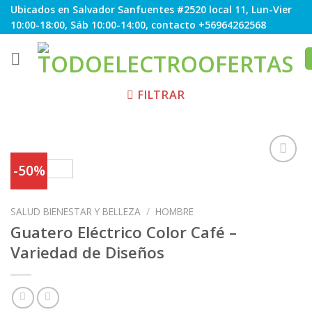
Skip
Ubicados en Salvador Sanfuentes #2520 local 11, Lun-Vier
to
10:00-18:00, Sáb 10:00-14:00, contacto +56964262568
content
FILTRAR
-50%
SALUD BIENESTAR Y BELLEZA
/
HOMBRE
Agregar
Guatero Eléctrico Color Café –
a
Variedad de Diseños
Favoritos