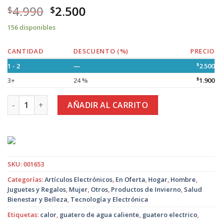
4.990
2.500
$
$
156 disponibles
CANTIDAD
DESCUENTO (%)
PRECIO
1 - 2
—
$
2.500
3+
24 %
$
1.900
Guatero Eléctrico Color Café - Variedad de Diseños cantidad
AÑADIR AL CARRITO
SKU:
001653
Categorías:
Artículos Electrónicos
,
En Oferta
,
Hogar
,
Hombre
,
Juguetes y Regalos
,
Mujer
,
Otros
,
Productos de Invierno
,
Salud
Bienestar y Belleza
,
Tecnología y Electrónica
Etiquetas:
calor
,
guatero de agua caliente
,
guatero electrico
,