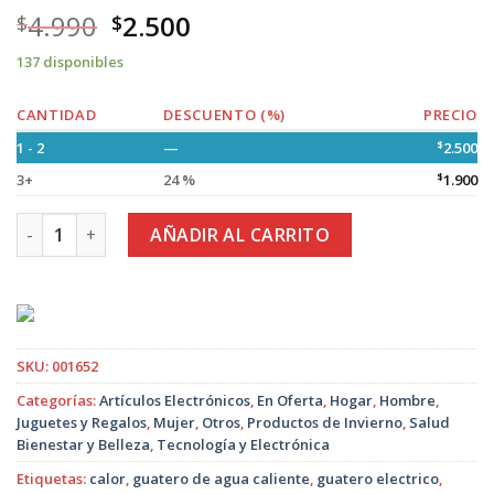
4.990
2.500
$
$
137 disponibles
CANTIDAD
DESCUENTO (%)
PRECIO
1 - 2
—
$
2.500
3+
24 %
$
1.900
Guatero Eléctrico Color Rosa - Variedad de Diseños cantidad
AÑADIR AL CARRITO
SKU:
001652
Categorías:
Artículos Electrónicos
,
En Oferta
,
Hogar
,
Hombre
,
Juguetes y Regalos
,
Mujer
,
Otros
,
Productos de Invierno
,
Salud
Bienestar y Belleza
,
Tecnología y Electrónica
Etiquetas:
calor
,
guatero de agua caliente
,
guatero electrico
,