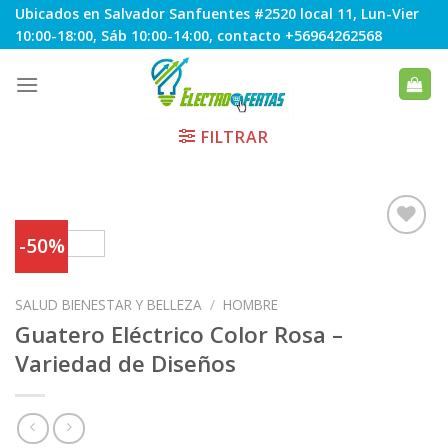
Skip
Ubicados en Salvador Sanfuentes #2520 local 11, Lun-Vier
to
10:00-18:00, Sáb 10:00-14:00, contacto +56964262568
content
FILTRAR
-50%
Agregar
SALUD BIENESTAR Y BELLEZA
/
HOMBRE
a
Favoritos
Guatero Eléctrico Color Rosa –
Variedad de Diseños