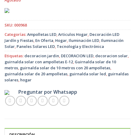
Agotado
original
actual
era:
es:
$19.990.
$16.990.
SKU:
000968
Categorías:
Ampolletas LED
,
Articulos Hogar
,
Decoración LED
Jardín y Fiestas
,
En Oferta
,
Hogar
,
Iluminación LED
,
Iluminación
Solar
,
Paneles Solares LED
,
Tecnología y Electrónica
Etiquetas:
decoracion jardin
,
DECORACION LED
,
decoracion solar
,
guirnalda solar con ampolletas E-12
,
Guirnalda solar de 10
metros
,
guirnalda solar de 10 metros con 20 ampolletas
,
guirnalda solar de 20 ampolletas
,
guirnalda solar led
,
guirnaldas
solares
,
hogar
Preguntar por Whatsapp
DESCRIPCIÓN