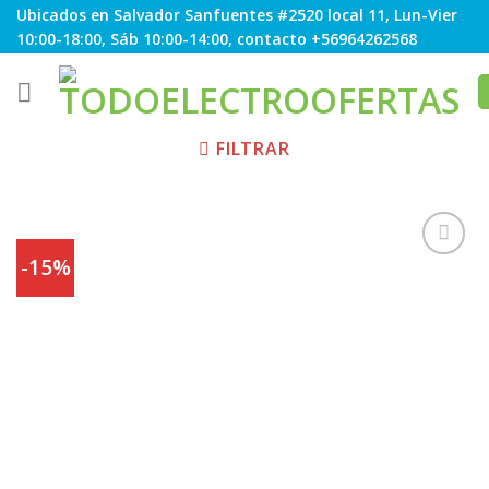
Skip
Ubicados en Salvador Sanfuentes #2520 local 11, Lun-Vier
to
10:00-18:00, Sáb 10:00-14:00, contacto +56964262568
content
FILTRAR
-15%
Agregar
a
Favoritos