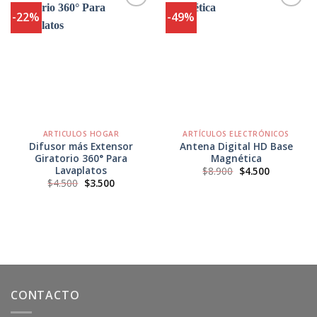
-22%
-49%
Agregar
Agregar
a
a
Favoritos
Favoritos
ARTICULOS HOGAR
ARTÍCULOS ELECTRÓNICOS
Difusor más Extensor
Antena Digital HD Base
Giratorio 360° Para
Magnética
Lavaplatos
El
El
$
8.900
$
4.500
precio
precio
El
El
$
4.500
$
3.500
original
actual
precio
precio
era:
es:
original
actual
$8.900.
$4.500.
era:
es:
$4.500.
$3.500.
CONTACTO