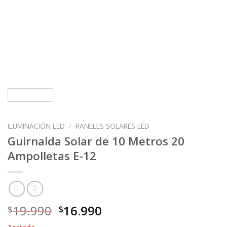
ILUMINACIÓN LED
/
PANELES SOLARES LED
Guirnalda Solar de 10 Metros 20
Ampolletas E-12
El
El
19.990
16.990
$
$
precio
precio