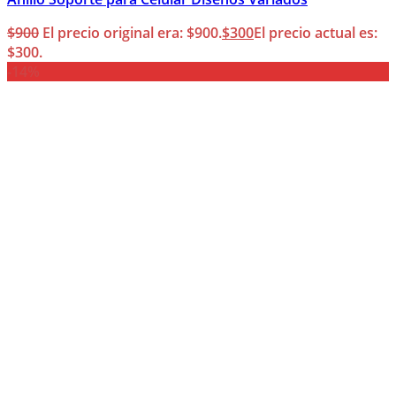
$
900
El precio original era: $900.
$
300
El precio actual es:
$300.
-14%