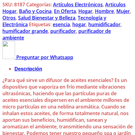
SKU:
8187
Categorías:
Artículos Electrónicos
,
Articulos
Hogar
,
Baño y Cocina
,
En Oferta
,
Hogar
,
Hombre
,
Mujer
,
Otros
,
Salud Bienestar y Belleza
,
Tecnología y
Electrónica
Etiquetas:
esencia
,
hogar
,
humidificador
,
humificador grande
,
purificador
,
purificador de
ambiente
Preguntar por Whatsapp
Descripción
¿Para qué sirve un difusor de aceites esenciales? Es un
dispositivo que vaporiza en frío mediante vibraciones
ultrasónicas, haciendo que las partículas puras de
aceites esenciales dispersen en el ambiente millones de
micro partículas en una neblina aromática. Cuando se
inhalan estos aceites, de forma totalmente natural, nos
aportan sus beneficios, humidifican, sanean y
aromatizan el ambiente, transmitiendo una sensación de
bienestar. Podemos tener nuestro pequeño spa o jardín