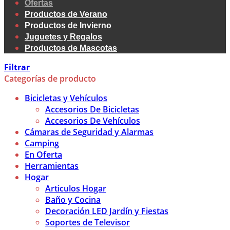
Ofertas
Productos de Verano
Productos de Invierno
Juguetes y Regalos
Productos de Mascotas
Filtrar
Categorías de producto
Bicicletas y Vehículos
Accesorios De Bicicletas
Accesorios De Vehículos
Cámaras de Seguridad y Alarmas
Camping
En Oferta
Herramientas
Hogar
Articulos Hogar
Baño y Cocina
Decoración LED Jardín y Fiestas
Soportes de Televisor