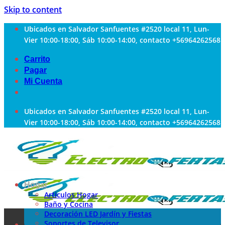
Skip to content
Ubicados en Salvador Sanfuentes #2520 local 11, Lun-
Vier 10:00-18:00, Sáb 10:00-14:00, contacto +56964262568
Carrito
Pagar
Mi Cuenta
Ubicados en Salvador Sanfuentes #2520 local 11, Lun-
Vier 10:00-18:00, Sáb 10:00-14:00, contacto +56964262568
Hogar
Articulos Hogar
Baño y Cocina
Decoración LED Jardín y Fiestas
Soportes de Televisor