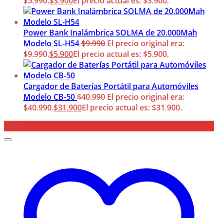
$5.990.
$
3.900
El precio actual es: $3.900.
Power Bank Inalámbrica SOLMA de 20.000Mah
Modelo SL-H54
$
9.990
El precio original era:
$9.990.
$
5.900
El precio actual es: $5.900.
Cargador de Baterías Portátil para Automóviles
Modelo CB-50
$
40.990
El precio original era:
$40.990.
$
31.900
El precio actual es: $31.900.
-14%