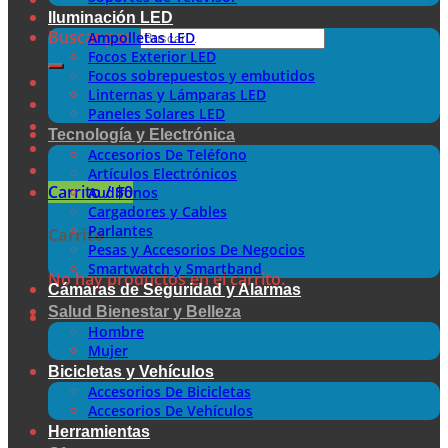
Iluminación LED
Buscar por:
Ampolletas LED
Focos Exterior LED
Focos sobrepuestos y embutidos
Linternas y Lámparas LED
Paneles Solares LED
Tecnología y Electrónica
Accesorios De Teléfono
Artículos Electrónicos
Carrito /
$
0
Audífonos
Cargadores y Cables
Parlantes
Carrito
Pesas y Accesorios De Negocios
Smartwatch y Smartband
No hay productos en el carrito.
Cámaras de Seguridad y Alarmas
Salud Bienestar y Belleza
Hombre
Mujer
Bicicletas y Vehículos
Accesorios De Bicicletas
Accesorios De Vehículos
Herramientas