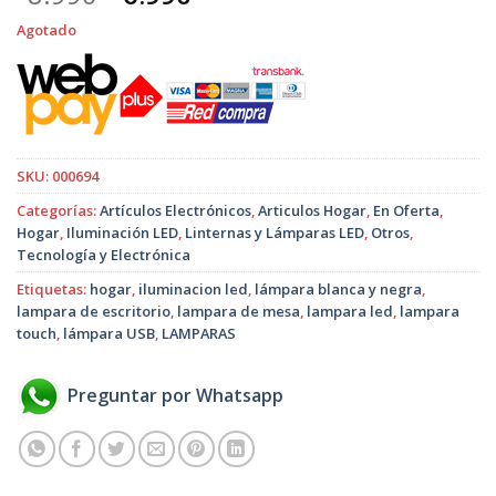
precio
precio
Agotado
original
actual
era:
es:
$8.990.
$6.990.
SKU:
000694
Categorías:
Artículos Electrónicos
,
Articulos Hogar
,
En Oferta
,
Hogar
,
Iluminación LED
,
Linternas y Lámparas LED
,
Otros
,
Tecnología y Electrónica
Etiquetas:
hogar
,
iluminacion led
,
lámpara blanca y negra
,
lampara de escritorio
,
lampara de mesa
,
lampara led
,
lampara
touch
,
lámpara USB
,
LAMPARAS
Preguntar por Whatsapp