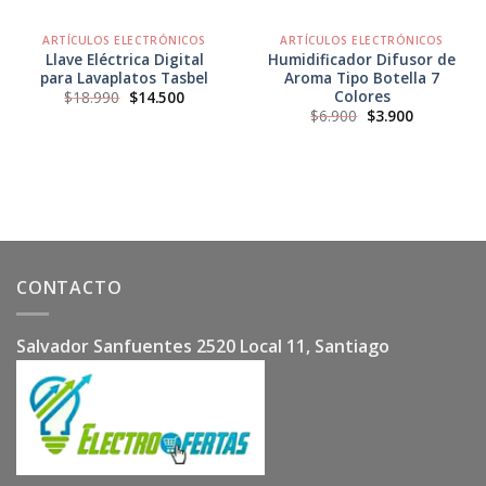
ARTÍCULOS ELECTRÓNICOS
ARTÍCULOS ELECTRÓNICOS
Llave Eléctrica Digital
Humidificador Difusor de
para Lavaplatos Tasbel
Aroma Tipo Botella 7
Colores
El
El
$
18.990
$
14.500
precio
precio
El
El
$
6.900
$
3.900
original
actual
precio
precio
era:
es:
original
actual
$18.990.
$14.500.
era:
es:
$6.900.
$3.900.
CONTACTO
Salvador Sanfuentes 2520 Local 11, Santiago