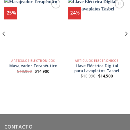
-25%
-24%
Agregar
Agregar
a
a
Favoritos
Favoritos
ARTÍCULOS ELECTRÓNICOS
ARTÍCULOS ELECTRÓNICOS
Llave Eléctrica Digital
Masajeador Terapéutico
para Lavaplatos Tasbel
El
El
$
19.900
$
14.900
precio
precio
El
El
$
18.990
$
14.500
original
actual
precio
precio
era:
es:
original
actual
$19.900.
$14.900.
era:
es:
$18.990.
$14.500.
CONTACTO