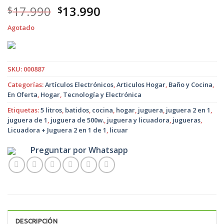
El
El
17.990
13.990
$
$
precio
precio
Agotado
original
actual
era:
es:
$17.990.
$13.990.
SKU:
000887
Categorías:
Artículos Electrónicos
,
Articulos Hogar
,
Baño y Cocina
,
En Oferta
,
Hogar
,
Tecnología y Electrónica
Etiquetas:
5 litros
,
batidos
,
cocina
,
hogar
,
juguera
,
juguera 2 en 1
,
juguera de 1
,
juguera de 500w.
,
juguera y licuadora
,
jugueras
,
Licuadora + Juguera 2 en 1 de 1
,
licuar
Preguntar por Whatsapp
DESCRIPCIÓN