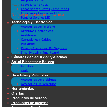
Ampolletas LED
Focos Exterior LED
Carrito
Focos sobrepuestos y embutidos
Linternas y Lámparas LED
No hay productos en el carrito.
Paneles Solares LED
Tecnología y Electrónica
Accesorios De Teléfono
Artículos Electrónicos
Audífonos
Cargadores y Cables
Parlantes
Pesas y Accesorios De Negocios
Smartwatch y Smartband
Cámaras de Seguridad y Alarmas
Salud Bienestar y Belleza
Hombre
Mujer
Bicicletas y Vehículos
Accesorios De Bicicletas
Accesorios De Vehículos
Herramientas
Ofertas
Productos de Verano
Productos de Invierno