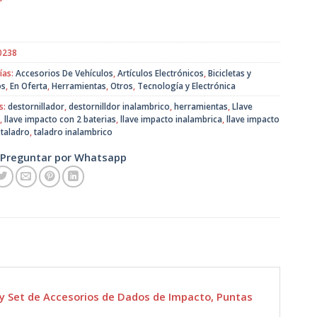
original
actual
era:
es:
$59.900.
$40.990.
0238
ías:
Accesorios De Vehículos
,
Artículos Electrónicos
,
Bicicletas y
os
,
En Oferta
,
Herramientas
,
Otros
,
Tecnología y Electrónica
s:
destornillador
,
destornilldor inalambrico
,
herramientas
,
Llave
,
llave impacto con 2 baterias
,
llave impacto inalambrica
,
llave impacto
,
taladro
,
taladro inalambrico
Preguntar por Whatsapp
y Set de Accesorios de Dados de Impacto, Puntas