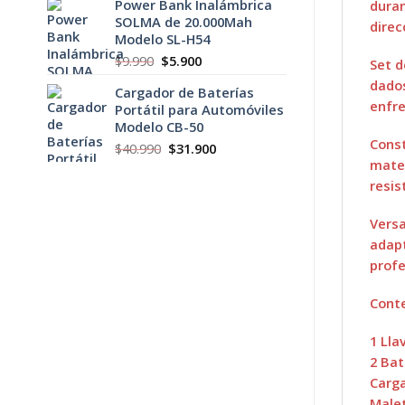
Power Bank Inalámbrica
duran
original
actual
SOLMA de 20.000Mah
era:
es:
direc
Modelo SL-H54
$5.990.
$3.900.
El
El
$
9.990
$
5.900
Set d
precio
precio
dados
Cargador de Baterías
original
actual
enfre
Portátil para Automóviles
era:
es:
Modelo CB-50
$9.990.
$5.900.
Const
El
El
$
40.990
$
31.900
mater
precio
precio
original
actual
resis
era:
es:
$40.990.
$31.900.
Versa
adapt
profe
Conte
1 Lla
2 Bat
Carga
Malet