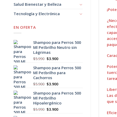
Salud Bienestar y Belleza
¡Pote
Tecnología y Electrónica
¿Nece
efect
EN OFERTA
capac
acces
Shampoo para Perros 500
paqu
Ml Petbrilho Neutro sin
Lágrimas
Carac
El
El
$
5.990
$
3.900
precio
precio
Poten
Shampoo para Perros 500
original
actual
tuerc
Ml Petbrilho para
era:
es:
Cachorros
$5.990.
$3.900.
tarea
El
El
$
5.900
$
3.900
precio
precio
Liber
Shampoo para Perros 500
original
actual
Las d
Ml Petbrilho
era:
es:
que s
Hipoalergénico
$5.900.
$3.900.
El
El
$
5.990
$
3.900
Efici
precio
precio