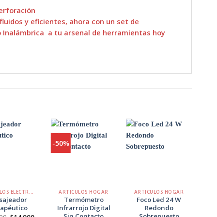
erforación
uidos y eficientes, ahora con un set de
o Inalámbrica a tu arsenal de herramientas hoy
-50%
-50
Agregar
Agregar
Agregar
a
a
a
Favoritos
Favoritos
Favoritos
+
+
+
ARTÍCULOS ELECTRÓNICOS
ARTICULOS HOGAR
ARTICULOS HOGAR
sajeador
Termómetro
Foco Led 24 W
Cab
apéutico
Infrarrojo Digital
Redondo
Sin Contacto
Sobrepuesto
El
El
00
$
14.900