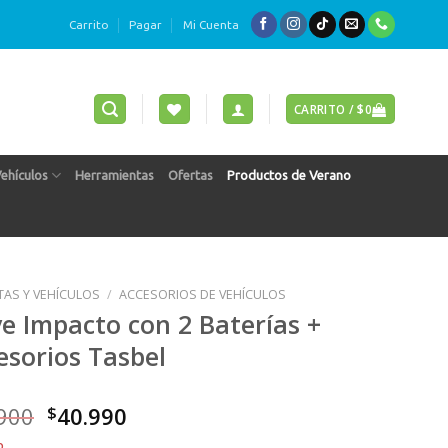
Carrito
Pagar
Mi Cuenta
CARRITO /
$
0
Vehículos
Herramientas
Ofertas
Productos de Verano
ETAS Y VEHÍCULOS
/
ACCESORIOS DE VEHÍCULOS
ve Impacto con 2 Baterías +
esorios Tasbel
El
El
900
$
40.990
precio
precio
o