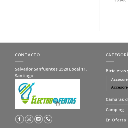
Para Lavaplatos
El
El
$
4.500
$
3.500
precio
precio
original
actual
era:
es:
$4.500.
$3.500.
CONTACTO
CATEGOR
Salvador Sanfuentes 2520 Local 11,
Bicicletas 
Santiago
Accesorio
Accesori
Cámaras d
Camping
En Oferta