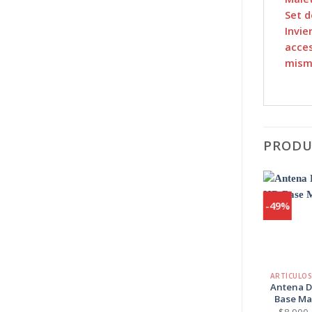
Set d
Invie
acces
mism
PRODU
-22%
-49%
Agregar
a
Favoritos
+
+
ARTICULOS HOGAR
Difusor más
Antena D
Extensor
Base Ma
Giratorio 360°
$
8.900