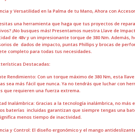
ncia y Versatilidad en la Palma de tu Mano, Ahora con Accesor
sitas una herramienta que haga que tus proyectos de repar
ivos? ¡No busques más! Presentamos nuestra Llave de Impacto
idad de 48v y un impresionante torque de 380 Nm. Además, hem
orios de dados de impacto, puntas Phillips y brocas de perfo
ete completo para todas tus necesidades.
terísticas Destacadas:
te Rendimiento: Con un torque máximo de 380 Nm, esta llave 
as sea más fácil que nunca. Ya no tendrás que luchar con he
s que requieren una fuerza extrema.
tad Inalámbrica: Gracias a la tecnología inalámbrica, no más 
os baterías incluidas garantizan que siempre tengas una bater
ignifica menos tiempo de inactividad.
encia y Control: El diseño ergonómico y el mango antideslizan