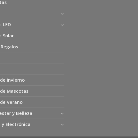
tas
n LED
n Solar
 Regalos
de Invierno
 de Mascotas
 de Verano
estar y Belleza
 y Electrónica