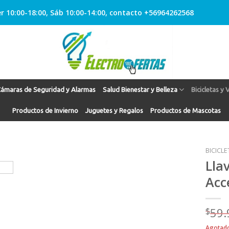
r 10:00-18:00, Sáb 10:00-14:00, contacto +56964262568
ámaras de Seguridad y Alarmas
Salud Bienestar y Belleza
Bicicletas y 
Productos de Invierno
Juguetes y Regalos
Productos de Mascotas
BICICL
Lla
Acc
Agregar
a
Favoritos
$
59.
Agotad