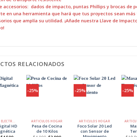
e accesorios: dados de impacto, puntas Phillips y brocas de p
rte en una herramienta que hará que tus proyectos sean más fl
orios que amplía su utilidad. ¡Añade nuestra Llave de Impact
o!
CTOS RELACIONADOS
-25%
-25%
-25%
Agregar
Agregar
Agregar
a
a
a
Favoritos
Favoritos
Favoritos
+
+
+
ARTÍCULOS ELECTRÓNICOS
ARTICULOS HOGAR
ARTICULOS HOGAR
igital HD
Pesa de Cocina
Foco Solar 20 Led
Ma
gnética
de 10 Kilos
con Sensor de
Ter
Movimiento
El
El
El
El
$
4.500
$
4.000
$
2.990
$
19.9