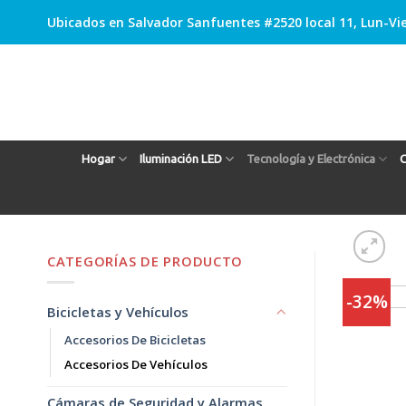
Skip
Ubicados en Salvador Sanfuentes #2520 local 11, Lun-Vie
to
content
Hogar
Iluminación LED
Tecnología y Electrónica
C
CATEGORÍAS DE PRODUCTO
-32%
Bicicletas y Vehículos
Accesorios De Bicicletas
Accesorios De Vehículos
Cámaras de Seguridad y Alarmas