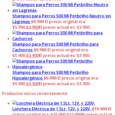
Shampoo para Perros 500 Ml Petbrilho Neutro sin
Lágrimas
$
5.990
El precio original era:
$5.990.
$
3.900
El precio actual es: $3.900.
Shampoo para Perros 500 Ml Petbrilho para
Cachorros
$
5.900
El precio original era:
$5.900.
$
3.900
El precio actual es: $3.900.
Shampoo para Perros 500 Ml Petbrilho
Hipoalergénico
$
5.990
El precio original era:
$5.990.
$
3.900
El precio actual es: $3.900.
Productos vistos recientemente
Lonchera Eléctrica de 1.5Lt, 12V. y 220V.
$
15.900
El
precio original era: $15.900.
$
13.900
El precio actual