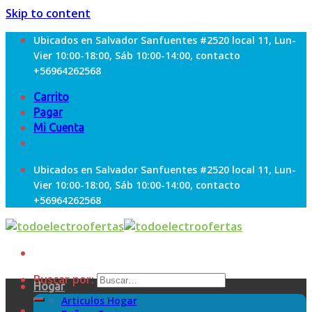
Skip to content
Ubicados en Salvador Sanfuentes #2520 local 11, Lun-
Vier 10:00-18:00, Sáb 10:00-14:00, contacto
+56964262568
Carrito
Pagar
Mi Cuenta
Ubicados en Salvador Sanfuentes #2520 local 11, Lun-
Vier 10:00-18:00, Sáb 10:00-14:00, contacto
+56964262568
Buscar por:
Hogar
Articulos Hogar