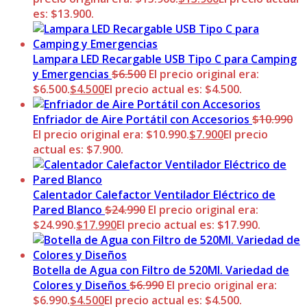
es: $13.900.
Lampara LED Recargable USB Tipo C para Camping
y Emergencias
$
6.500
El precio original era:
$6.500.
$
4.500
El precio actual es: $4.500.
Enfriador de Aire Portátil con Accesorios
$
10.990
El precio original era: $10.990.
$
7.900
El precio
actual es: $7.900.
Calentador Calefactor Ventilador Eléctrico de
Pared Blanco
$
24.990
El precio original era:
$24.990.
$
17.990
El precio actual es: $17.990.
Botella de Agua con Filtro de 520Ml. Variedad de
Colores y Diseños
$
6.990
El precio original era:
$6.990.
$
4.500
El precio actual es: $4.500.