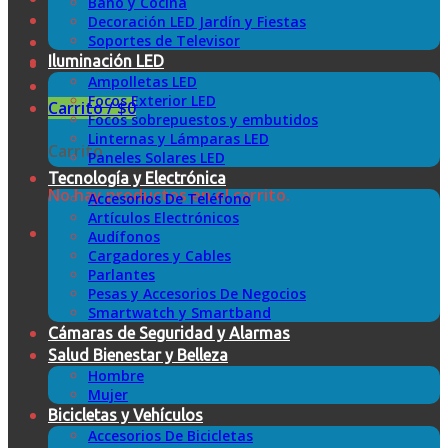
Baño y Cocina
Decoración LED Jardín y Fiestas
Soportes de Televisor
Iluminación LED
Ampolletas LED
Focos Exterior LED
Carrito /
$
0
Focos sobrepuestos y embutidos
Linternas y Lámparas LED
Carrito
Paneles Solares LED
Tecnología y Electrónica
No hay productos en el carrito.
Accesorios De Teléfono
Artículos Electrónicos
Audífonos
Cargadores y Cables
Parlantes
Pesas y Accesorios De Negocios
Smartwatch y Smartband
Cámaras de Seguridad y Alarmas
Salud Bienestar y Belleza
Hombre
Mujer
Bicicletas y Vehículos
Accesorios De Bicicletas