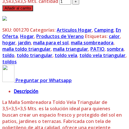
3,5x3,5x3,5 Mts. cantidad
Añadir al carrito
SKU:
001270
Categorías:
Articulos Hogar
,
Camping
,
En
Oferta
,
Hogar
,
Productos de Verano
Etiquetas:
calor
,
hogar
,
jardin
,
malla para el sol
,
malla sombreadora
,
malla toldo triangular
,
malla triangular
,
PATIO
,
sombra
,
toldo
,
toldo triangular
,
toldo vela
,
toldo vela triangular
,
toldos
Preguntar por Whatsapp
Descripción
La Malla Sombreadora Toldo Vela Triangular de
3,5×3,5×3,5 Mts. es la solución ideal para quienes
buscan crear un espacio fresco y protegido del sol en
patios, jardines o terrazas. Fabricada con tela de
polietileno de alta calidad, ofrece una excelente