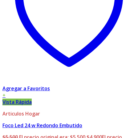
Agregar a Favoritos
+
Vista Rápida
Articulos Hogar
Foco Led 24 w Redondo Embutido
$
5.500
El precio original era: $5.500.
$
4.900
El precio