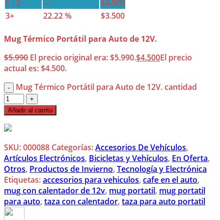
1 - 2
—
$
4.500
3+
22.22 %
$
3.500
Mug Térmico Portátil para Auto de 12V.
$
5.990
El precio original era: $5.990.
$
4.500
El precio
actual es: $4.500.
Mug Térmico Portátil para Auto de 12V. cantidad
Añadir al carrito
SKU:
000088
Categorías:
Accesorios De Vehículos
,
Artículos Electrónicos
,
Bicicletas y Vehículos
,
En Oferta
,
Otros
,
Productos de Invierno
,
Tecnología y Electrónica
Etiquetas:
accesorios para vehiculos
,
cafe en el auto
,
mug con calentador de 12v
,
mug portatil
,
mug portatil
para auto
,
taza con calentador
,
taza para auto portatil