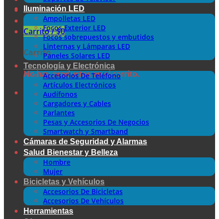
Iluminación LED
Ampolletas LED
Focos Exterior LED
Carrito /
$
0
Focos sobrepuestos y embutidos
Linternas y Lámparas LED
Carrito
Paneles Solares LED
Tecnología y Electrónica
No hay productos en el carrito.
Accesorios De Teléfono
Artículos Electrónicos
Audífonos
Cargadores y Cables
Parlantes
Pesas y Accesorios De Negocios
Smartwatch y Smartband
Cámaras de Seguridad y Alarmas
Salud Bienestar y Belleza
Hombre
Mujer
Bicicletas y Vehículos
Accesorios De Bicicletas
Accesorios De Vehículos
Herramientas