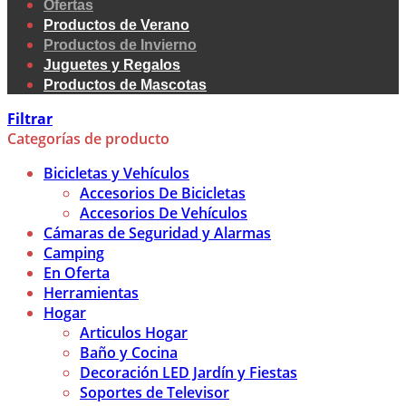
Ofertas
Productos de Verano
Productos de Invierno
Juguetes y Regalos
Productos de Mascotas
Filtrar
Categorías de producto
Bicicletas y Vehículos
Accesorios De Bicicletas
Accesorios De Vehículos
Cámaras de Seguridad y Alarmas
Camping
En Oferta
Herramientas
Hogar
Articulos Hogar
Baño y Cocina
Decoración LED Jardín y Fiestas
Soportes de Televisor