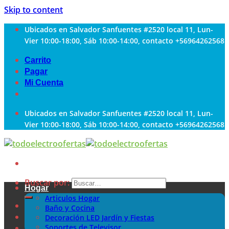
Skip to content
Ubicados en Salvador Sanfuentes #2520 local 11, Lun-
Vier 10:00-18:00, Sáb 10:00-14:00, contacto +56964262568
Carrito
Pagar
Mi Cuenta
Ubicados en Salvador Sanfuentes #2520 local 11, Lun-
Vier 10:00-18:00, Sáb 10:00-14:00, contacto +56964262568
Buscar por:
Hogar
Articulos Hogar
Baño y Cocina
Decoración LED Jardín y Fiestas
Soportes de Televisor