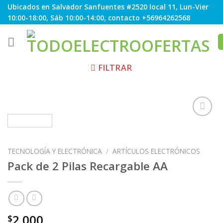
Skip
Ubicados en Salvador Sanfuentes #2520 local 11, Lun-Vier
to
10:00-18:00, Sáb 10:00-14:00, contacto +56964262568
content
FILTRAR
Agregar
TECNOLOGÍA Y ELECTRÓNICA
/
ARTÍCULOS ELECTRÓNICOS
a
Favoritos
Pack de 2 Pilas Recargable AA
2.000
$