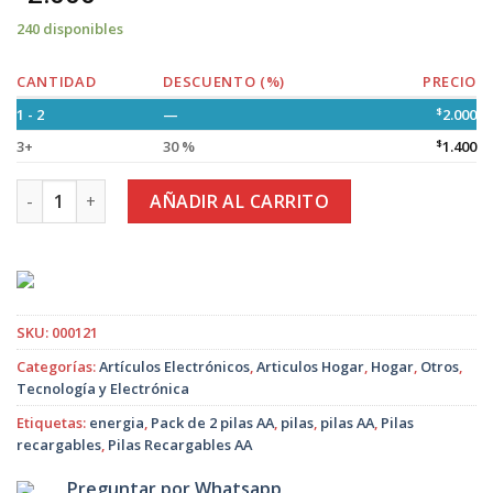
240 disponibles
CANTIDAD
DESCUENTO (%)
PRECIO
1 - 2
—
$
2.000
3+
30 %
$
1.400
Pack de 2 Pilas Recargable AA cantidad
AÑADIR AL CARRITO
SKU:
000121
Categorías:
Artículos Electrónicos
,
Articulos Hogar
,
Hogar
,
Otros
,
Tecnología y Electrónica
Etiquetas:
energia
,
Pack de 2 pilas AA
,
pilas
,
pilas AA
,
Pilas
recargables
,
Pilas Recargables AA
Preguntar por Whatsapp