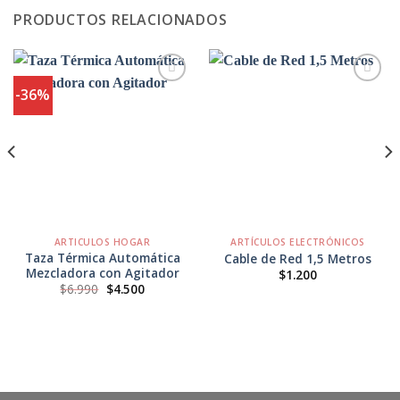
PRODUCTOS RELACIONADOS
-36%
Agregar
Agregar
a
a
Favoritos
Favoritos
ARTICULOS HOGAR
ARTÍCULOS ELECTRÓNICOS
Taza Térmica Automática
Cable de Red 1,5 Metros
Mezcladora con Agitador
$
1.200
El
El
$
6.990
$
4.500
precio
precio
original
actual
era:
es:
$6.990.
$4.500.