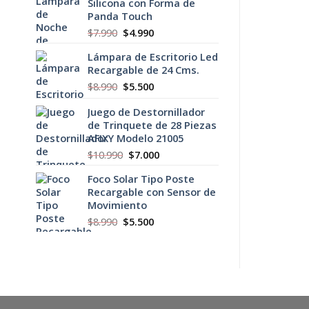
Silicona con Forma de
era:
es:
Panda Touch
$9.990.
$6.500.
El
El
$
7.990
$
4.990
precio
precio
Lámpara de Escritorio Led
original
actual
Recargable de 24 Cms.
era:
es:
$7.990.
$4.990.
El
El
$
8.990
$
5.500
precio
precio
Juego de Destornillador
original
actual
de Trinquete de 28 Piezas
era:
es:
AFIXY Modelo 21005
$8.990.
$5.500.
El
El
$
10.990
$
7.000
precio
precio
Foco Solar Tipo Poste
original
actual
Recargable con Sensor de
era:
es:
Movimiento
$10.990.
$7.000.
El
El
$
8.990
$
5.500
precio
precio
original
actual
era:
es:
$8.990.
$5.500.