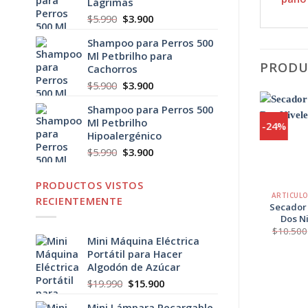
Lágrimas
$29.990.
$21.900.
El
El
$
5.990
$
3.900
precio
precio
Shampoo para Perros 500
original
actual
Ml Petbrilho para
era:
es:
PRODU
Cachorros
$5.990.
$3.900.
El
El
$
5.900
$
3.900
precio
precio
Shampoo para Perros 500
original
actual
Ml Petbrilho
era:
es:
-25%
-24%
Hipoalergénico
$5.900.
$3.900.
El
El
$
5.990
$
3.900
Agregar
a
precio
precio
Favoritos
+
+
original
actual
PRODUCTOS VISTOS
era:
es:
ARTICULOS HOGAR
ARTICUL
RECIENTEMENTE
$5.990.
$3.900.
Pesa de Cocina
Secador
de 10 Kilos
Dos N
El
El
$
4.000
$
2.990
$
10.500
precio
precio
Mini Máquina Eléctrica
original
actual
Portátil para Hacer
era:
es:
$4.000.
$2.990.
Algodón de Azúcar
El
El
$
19.990
$
15.900
precio
precio
Mini Lámpara Recargable