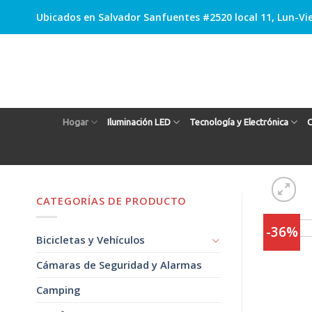
Skip
Ubicados en Salvador Sanfuentes #2520 local 11, Lun-Vie
to
content
Hogar
Iluminación LED
Tecnología y Electrónica
C
CATEGORÍAS DE PRODUCTO
-36%
Bicicletas y Vehículos
Cámaras de Seguridad y Alarmas
Camping