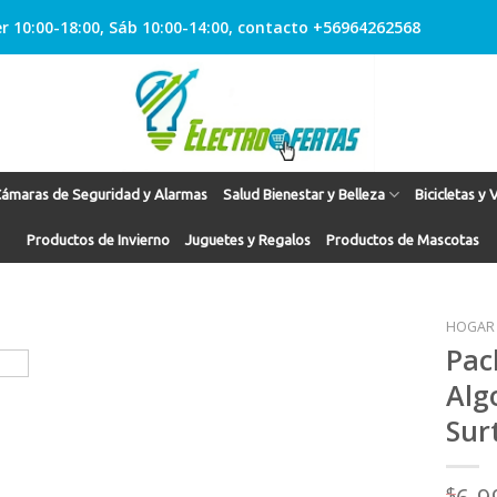
r 10:00-18:00, Sáb 10:00-14:00, contacto +56964262568
ámaras de Seguridad y Alarmas
Salud Bienestar y Belleza
Bicicletas y 
Productos de Invierno
Juguetes y Regalos
Productos de Mascotas
HOGAR
Pac
Alg
Agregar
Sur
a
Favoritos
$
6.9