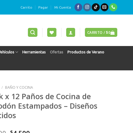
Carrito
Pagar
Mi Cuenta
CARRITO /
$
0
Vehículos
Herramientas
Ofertas
Productos de Verano
/
BAÑO Y COCINA
k x 12 Paños de Cocina de
odón Estampados – Diseños
tidos
90
$
4.500