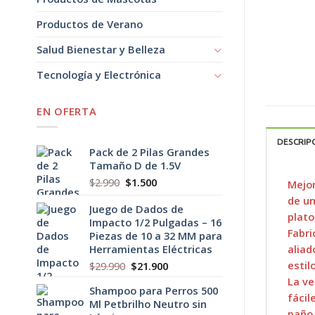
Productos de Verano
Salud Bienestar y Belleza
Tecnología y Electrónica
EN OFERTA
DESCRIP
Pack de 2 Pilas Grandes
Tamaño D de 1.5V
El
El
$
2.990
$
1.500
Mejor
precio
precio
de un
original
actual
Juego de Dados de
plato
era:
es:
Impacto 1/2 Pulgadas – 16
Fabri
$2.990.
$1.500.
Piezas de 10 a 32 MM para
aliad
Herramientas Eléctricas
estil
El
El
$
29.990
$
21.900
precio
precio
La ve
Shampoo para Perros 500
original
actual
fácil
Ml Petbrilho Neutro sin
era:
es:
paño 