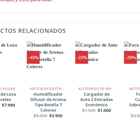
CTOS RELACIONADOS
-43%
-33%
-29%
Agregar
Agregar
Agregar
a
a
a
Favoritos
Favoritos
Favoritos
+
+
+
OS HOGAR
ARTÍCULOS ELECTRÓNICOS
ACCESORIOS DE VEHÍCULOS
ARTIC
 de Loza
Humidificador
Cargador de
F
iveles
Difusor de Aroma
Auto 2 Entradas
C
Tipo Botella 7
Económico
Sobr
El
El
$
7.990
precio
precio
Colores
El
El
$
1.500
$
1.000
original
actual
precio
precio
El
El
$
6.900
$
3.900
$
3.5
era:
es:
original
actual
precio
precio
$10.500.
$7.990.
era:
es:
original
actual
$1.500.
$1.000.
era:
es:
$6.900.
$3.900.