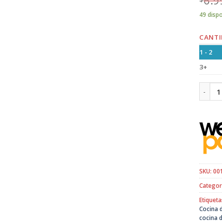
49 disp
CANTI
1 - 2
3+
Pack x
SKU:
00
Categor
Etiqueta
Cocina 
cocina 