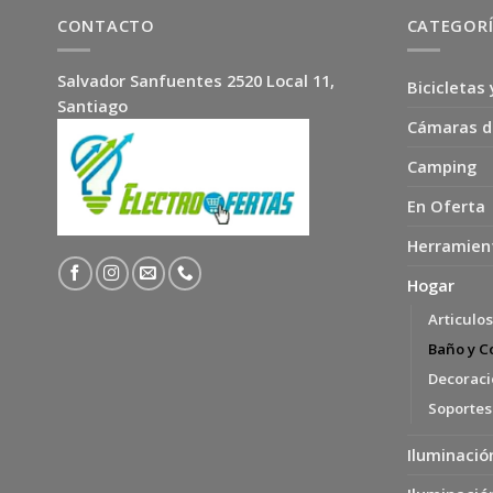
CONTACTO
CATEGOR
Salvador Sanfuentes 2520 Local 11,
Bicicletas 
Santiago
Cámaras d
Camping
En Oferta
Herramien
Hogar
Articulo
Baño y C
Decoració
Soportes
Iluminació