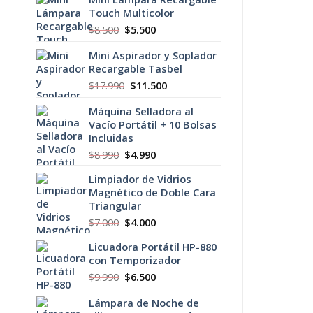
original
actual
Touch Multicolor
era:
es:
$19.990.
$15.900.
El
El
$
8.500
$
5.500
precio
precio
Mini Aspirador y Soplador
original
actual
Recargable Tasbel
era:
es:
$8.500.
$5.500.
El
El
$
17.990
$
11.500
precio
precio
Máquina Selladora al
original
actual
Vacío Portátil + 10 Bolsas
era:
es:
Incluidas
$17.990.
$11.500.
El
El
$
8.990
$
4.990
precio
precio
Limpiador de Vidrios
original
actual
Magnético de Doble Cara
era:
es:
Triangular
$8.990.
$4.990.
El
El
$
7.000
$
4.000
precio
precio
Licuadora Portátil HP-880
original
actual
con Temporizador
era:
es:
$7.000.
$4.000.
El
El
$
9.990
$
6.500
precio
precio
Lámpara de Noche de
original
actual