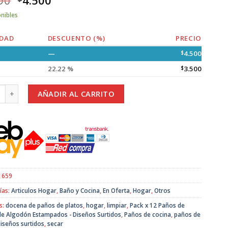
onibles
DAD
DESCUENTO (%)
PRECIO
—
$
4.500
22.22 %
$
3.500
 12 Paños de Cocina de Algodón Estampados - Diseños Surtidos cant
AÑADIR AL CARRITO
1659
ías:
Articulos Hogar
,
Baño y Cocina
,
En Oferta
,
Hogar
,
Otros
s:
docena de paños de platos
,
hogar
,
limpiar
,
Pack x 12 Paños de
de Algodón Estampados - Diseños Surtidos
,
Paños de cocina
,
paños de
diseños surtidos
,
secar