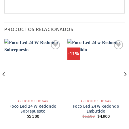
PRODUCTOS RELACIONADOS
-11%
Agregar
Agregar
a
a
Favoritos
Favoritos
ARTICULOS HOGAR
ARTICULOS HOGAR
Foco Led 24 W Redondo
Foco Led 24 w Redondo
Sobrepuesto
Embutido
El
El
$
5.500
$
5.500
$
4.900
precio
precio
original
actual
era:
es: