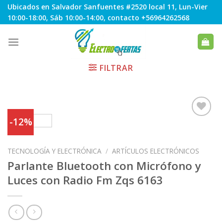
Skip
Ubicados en Salvador Sanfuentes #2520 local 11, Lun-Vier
to
10:00-18:00, Sáb 10:00-14:00, contacto +56964262568
content
FILTRAR
-12%
Agregar
TECNOLOGÍA Y ELECTRÓNICA
/
ARTÍCULOS ELECTRÓNICOS
a
Favoritos
Parlante Bluetooth con Micrófono y
Luces con Radio Fm Zqs 6163