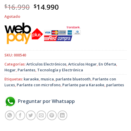
El
El
16.990
14.990
$
$
precio
precio
Agotado
original
actual
era:
es:
$16.990.
$14.990.
SKU:
000540
Categorías:
Artículos Electrónicos
,
Articulos Hogar
,
En Oferta
,
Hogar
,
Parlantes
,
Tecnología y Electrónica
Etiquetas:
karaoke
,
musica
,
parlante bluetooth
,
Parlante con
Luces
,
Parlante con microfono
,
Parlante para Karaoke
,
parlantes
Preguntar por Whatsapp