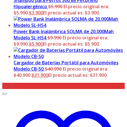
Shampoo para Perros 500 Ml Petbrilho
Hipoalergénico
$
5.990
El precio original era:
$5.990.
$
3.900
El precio actual es: $3.900.
Power Bank Inalámbrica SOLMA de 20.000Mah
Modelo SL-H54
$
9.990
El precio original era:
$9.990.
$
5.900
El precio actual es: $5.900.
Cargador de Baterías Portátil para Automóviles
Modelo CB-50
$
40.990
El precio original era:
$40.990.
$
31.900
El precio actual es: $31.900.
-31%