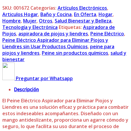
SKU:
001672
Categorías:
Artículos Electrónicos
,
Articulos Hogar
,
Baño y Cocina
,
En Oferta
,
Hogar
,
Hombre
,
Mujer
,
Otros
,
Salud Bienestar y Belleza
,
Tecnología y Electrónica
Etiquetas:
Aspiradora de
Piojos
,
aspiradora de piojos y liendres
,
Peine Eléctrico
,
Peine Eléctrico Aspirador para Eliminar Piojos y
Liendres sin Usar Productos Químicos
,
peine para
piojos y liendres
,
Peine sin productos químicos
,
salud y
bienestar
Preguntar por Whatsapp
Descripción
El Peine Eléctrico Aspirador para Eliminar Piojos y
Liendres es una solución eficaz y práctica para combatir
estos indeseables acompañantes. Diseñado con un
mango antideslizante, proporciona un agarre cómodo y
seguro, lo que facilita su uso durante el proceso de