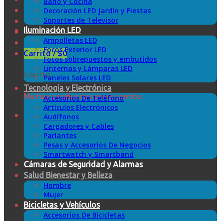
Baño y Cocina
Decoración LED Jardín y Fiestas
Soportes de Televisor
Iluminación LED
Ampolletas LED
Focos Exterior LED
Carrito /
$
0
Focos sobrepuestos y embutidos
Linternas y Lámparas LED
Carrito
Paneles Solares LED
Tecnología y Electrónica
No hay productos en el carrito.
Accesorios De Teléfono
Artículos Electrónicos
Audífonos
Cargadores y Cables
Parlantes
Pesas y Accesorios De Negocios
Smartwatch y Smartband
Cámaras de Seguridad y Alarmas
Salud Bienestar y Belleza
Hombre
Mujer
Bicicletas y Vehículos
Accesorios De Bicicletas