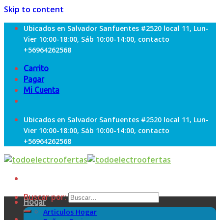
Skip to content
Ubicados en Salvador Sanfuentes #2520 local 11, Lun-
Vier 10:00-18:00, Sáb 10:00-14:00, contacto
+56964262568
Carrito
Pagar
Mi Cuenta
Ubicados en Salvador Sanfuentes #2520 local 11, Lun-
Vier 10:00-18:00, Sáb 10:00-14:00, contacto
+56964262568
Buscar por:
Hogar
Articulos Hogar