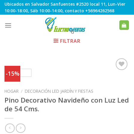
Skip
Ubicados en Salvador Sanfuentes #2520 local 11, Lun-Vier
to
10:00-18:00, Sáb 10:00-14:00, contacto +56964262568
content
FILTRAR
-15%
Agregar
HOGAR
/
DECORACIÓN LED JARDÍN Y FIESTAS
a
Favoritos
Pino Decorativo Navideño con Luz Led
de 54 Cms.