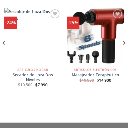
-24%
-25%
Agregar
Agregar
a
a
Favoritos
Favoritos
ARTICULOS HOGAR
ARTÍCULOS ELECTRÓNICOS
Secador de Loza Dos
Masajeador Terapéutico
Niveles
El
El
$
19.900
$
14.900
precio
precio
El
El
$
10.500
$
7.990
original
actual
precio
precio
era:
es:
original
actual
$19.900.
$14.900.
era:
es:
$10.500.
$7.990.