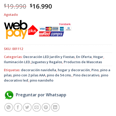
El
El
19.990
16.990
$
$
precio
precio
Agotado
original
actual
era:
es:
$19.990.
$16.990.
SKU:
001112
Categorías:
Decoración LED Jardín y Fiestas
,
En Oferta
,
Hogar
,
Iluminación LED
,
Juguetes y Regalos
,
Productos de Mascotas
Etiquetas:
decoración navideña
,
hogar y decoración
,
Pino
,
pino a
pilas
,
pino con 2 pilas AAA
,
pino de 54 cms.
,
Pino decorativo
,
pino
decorativo led
,
pino navideño
Preguntar por Whatsapp