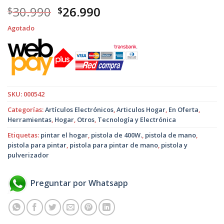
El
El
30.990
26.990
$
$
precio
precio
Agotado
original
actual
era:
es:
$30.990.
$26.990.
SKU:
000542
Categorías:
Artículos Electrónicos
,
Articulos Hogar
,
En Oferta
,
Herramientas
,
Hogar
,
Otros
,
Tecnología y Electrónica
Etiquetas:
pintar el hogar
,
pistola de 400W.
,
pistola de mano
,
pistola para pintar
,
pistola para pintar de mano
,
pistola y
pulverizador
Preguntar por Whatsapp