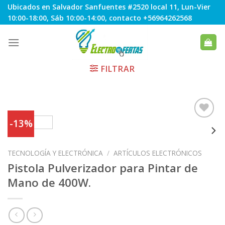
Skip
Ubicados en Salvador Sanfuentes #2520 local 11, Lun-Vier
to
10:00-18:00, Sáb 10:00-14:00, contacto +56964262568
content
FILTRAR
-13%
Agregar
TECNOLOGÍA Y ELECTRÓNICA
/
ARTÍCULOS ELECTRÓNICOS
a
Favoritos
Pistola Pulverizador para Pintar de
Mano de 400W.