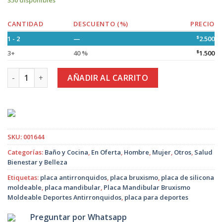
350 disponibles
CANTIDAD
DESCUENTO (%)
PRECIO
1 - 2
—
$
2.500
3+
40 %
$
1.500
Placa Mandibular Bruxismo Moldeable Deportes Antirronqui
AÑADIR AL CARRITO
SKU:
001644
Categorías:
Baño y Cocina
,
En Oferta
,
Hombre
,
Mujer
,
Otros
,
Salud
Bienestar y Belleza
Etiquetas:
placa antirronquidos
,
placa bruxismo
,
placa de silicona
moldeable
,
placa mandibular
,
Placa Mandibular Bruxismo
Moldeable Deportes Antirronquidos
,
placa para deportes
Preguntar por Whatsapp