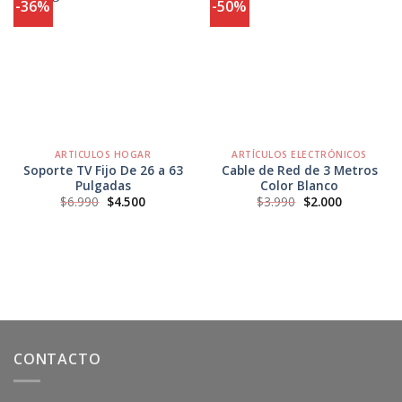
-36%
-50%
Agregar
Agregar
a
a
Favoritos
Favoritos
ARTICULOS HOGAR
ARTÍCULOS ELECTRÓNICOS
Soporte TV Fijo De 26 a 63
Cable de Red de 3 Metros
Pulgadas
Color Blanco
El
El
El
El
$
6.990
$
4.500
$
3.990
$
2.000
precio
precio
precio
precio
original
actual
original
actual
era:
es:
era:
es:
$6.990.
$4.500.
$3.990.
$2.000.
CONTACTO