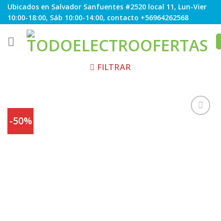
Skip
Ubicados en Salvador Sanfuentes #2520 local 11, Lun-Vier
to
10:00-18:00, Sáb 10:00-14:00, contacto +56964262568
content
FILTRAR
-50%
Agregar
a
Favoritos