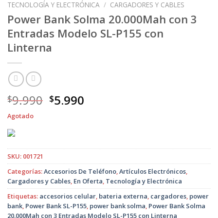
TECNOLOGÍA Y ELECTRÓNICA
/
CARGADORES Y CABLES
Power Bank Solma 20.000Mah con 3
Entradas Modelo SL-P155 con
Linterna
El
El
9.990
5.990
$
$
precio
precio
Agotado
original
actual
era:
es:
$9.990.
$5.990.
SKU:
001721
Categorías:
Accesorios De Teléfono
,
Artículos Electrónicos
,
Cargadores y Cables
,
En Oferta
,
Tecnología y Electrónica
Etiquetas:
accesorios celular
,
bateria externa
,
cargadores
,
power
bank
,
Power Bank SL-P155
,
power bank solma
,
Power Bank Solma
20.000Mah con 3 Entradas Modelo SL-P155 con Linterna