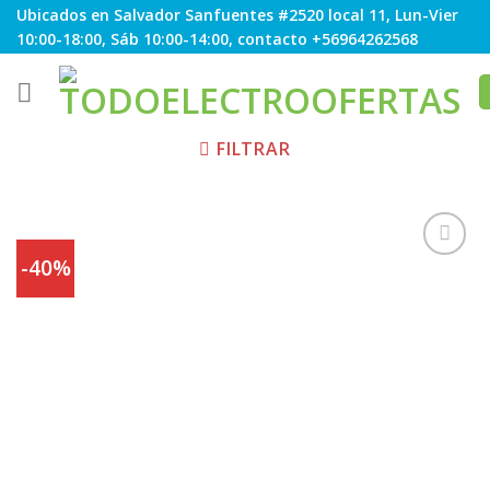
Skip
Ubicados en Salvador Sanfuentes #2520 local 11, Lun-Vier
to
10:00-18:00, Sáb 10:00-14:00, contacto +56964262568
content
FILTRAR
-40%
Agregar
a
Favoritos