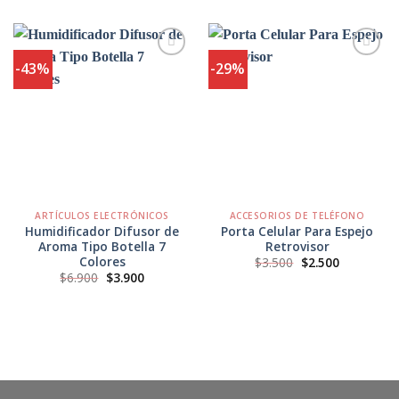
-43%
-29%
Agregar
Agregar
a
a
Favoritos
Favoritos
ARTÍCULOS ELECTRÓNICOS
ACCESORIOS DE TELÉFONO
Humidificador Difusor de
Porta Celular Para Espejo
Aroma Tipo Botella 7
Retrovisor
Colores
El
El
$
3.500
$
2.500
precio
precio
El
El
$
6.900
$
3.900
original
actual
precio
precio
era:
es:
original
actual
$3.500.
$2.500.
era:
es:
$6.900.
$3.900.