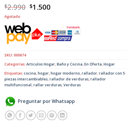
El
El
2.990
1.500
$
$
precio
precio
Agotado
original
actual
era:
es:
$2.990.
$1.500.
SKU:
000674
Categorías:
Articulos Hogar
,
Baño y Cocina
,
En Oferta
,
Hogar
Etiquetas:
cocina
,
hogar
,
hogar moderno
,
rallador
,
rallador con 5
piezas intercambiables
,
rallador de verduras
,
rallador
multifuncional
,
rallar verduras
,
Verduras
Preguntar por Whatsapp