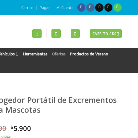
Carrito
Pagar
Mi Cuenta
CARRITO /
$
0
Vehículos
Herramientas
Ofertas
Productos de Verano
ogedor Portátil de Excrementos
a Mascotas
90
$
5.900
onibles