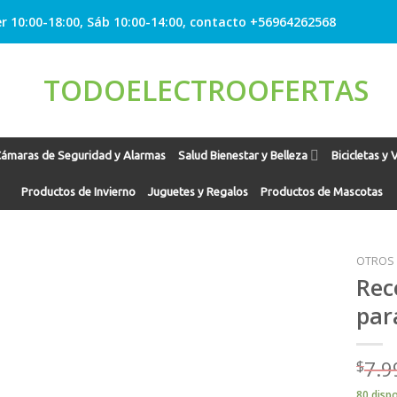
r 10:00-18:00, Sáb 10:00-14:00, contacto +56964262568
ámaras de Seguridad y Alarmas
Salud Bienestar y Belleza
Bicicletas y 
Productos de Invierno
Juguetes y Regalos
Productos de Mascotas
OTROS
Rec
par
Agregar
a
Favoritos
$
7.9
80 disp