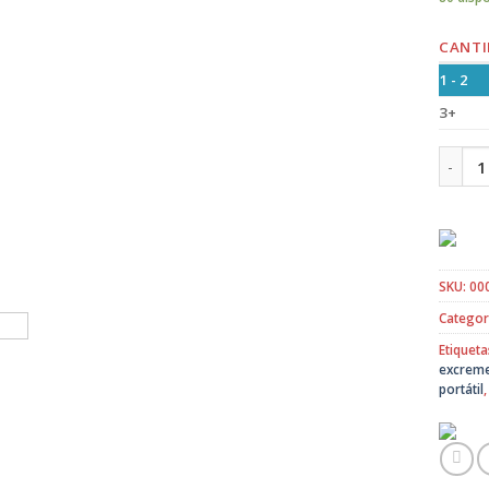
CANTI
1 - 2
3+
Recoge
SKU:
00
Categor
Etiqueta
excreme
portátil