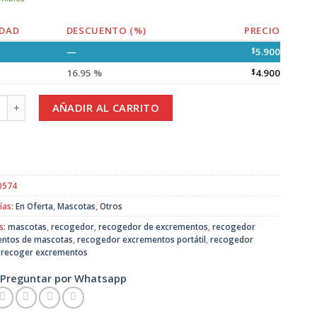
DAD
DESCUENTO (%)
PRECIO
—
$
5.900
16.95 %
$
4.900
dor Portátil de Excrementos para Mascotas cantidad
AÑADIR AL CARRITO
0574
ías:
En Oferta
,
Mascotas
,
Otros
s:
mascotas
,
recogedor
,
recogedor de excrementos
,
recogedor
ntos de mascotas
,
recogedor excrementos portátil
,
recogedor
,
recoger excrementos
Preguntar por Whatsapp