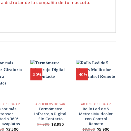
o a disfrutar de la compañía de tu mascota.
-50%
-40%
-29
Agregar
Agregar
Agregar
a
a
a
Favoritos
Favoritos
Favoritos
+
+
+
ULOS HOGAR
ARTICULOS HOGAR
ARTICULOS HOGAR
AR
usor más
Termómetro
Rollo Led de 5
xtensor
Infrarrojo Digital
Metros Multicolor
torio 360°
Sin Contacto
con Control
So
Lavaplatos
Remoto
El
El
$
7.990
$
3.990
precio
precio
El
El
El
El
00
$
3.500
$
9.900
$
5.900
$