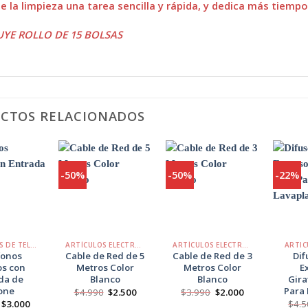
e la limpieza una tarea sencilla y rápida, y dedica más tiemp
UYE ROLLO DE 15 BOLSAS
CTOS RELACIONADOS
-50%
-50%
-22%
Agregar
Agregar
Agregar
a
a
a
Favoritos
Favoritos
Favoritos
+
+
+
ACCESORIOS DE TELÉFONO
ARTÍCULOS ELECTRÓNICOS
ARTÍCULOS ELECTRÓNICOS
ARTIC
fonos
Cable de Red de 5
Cable de Red de 3
Dif
os con
Metros Color
Metros Color
E
da de
Blanco
Blanco
Gira
one
Para 
El
El
El
El
$
4.990
$
2.500
$
3.990
$
2.000
precio
precio
precio
precio
El
El
$
3.000
$
4.5