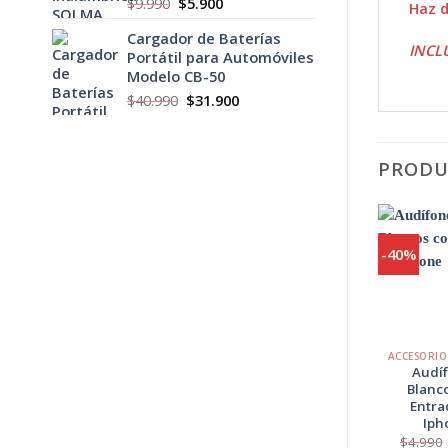
El
El
$
9.990
$
5.900
Haz d
precio
precio
Cargador de Baterías
original
actual
INCL
Portátil para Automóviles
era:
es:
Modelo CB-50
$9.990.
$5.900.
El
El
$
40.990
$
31.900
precio
precio
original
actual
era:
es:
PRODU
$40.990.
$31.900.
-40%
+
Audí
Blanc
Entra
Iph
$
4.990