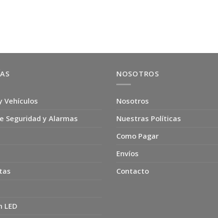
original
actual
original
actual
precio
precio
era:
es:
era:
es:
original
actual
$4.990.
$2.500.
$3.990.
$2.000.
era:
es:
$4.990.
$3.000.
ÍAS
NOSOTROS
y Vehículos
Nosotros
e Seguridad y Alarmas
Nuestras Políticas
Como Pagar
Envíos
tas
Contacto
n LED