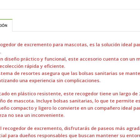
CIÓN
cogedor de excremento para mascotas, es la solución ideal pa
.
n diseño práctico y funcional, este accesorio cuenta con un 
ecolección rápida y eficiente.
stema de resortes asegura que las bolsas sanitarias se mant
tizando una experiencia sin complicaciones.
cado en plástico resistente, este recogedor tiene un largo de 
o de mascota. Incluye bolsas sanitarias, lo que te permite e
seño compacto y ligero lo convierte en un compañero ideal para
eza no sea un inconveniente.
l recogedor de excremento, disfrutarás de paseos más agrada
ial para dueños responsables que buscan mantener su entorno