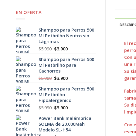
EN OFERTA
DESCRIP
Shampoo para Perros 500
Ml Petbrilho Neutro sin
Lágrimas
El re
El
El
$
5.990
$
3.900
perro
precio
precio
Con u
Shampoo para Perros 500
original
actual
una r
Ml Petbrilho para
era:
es:
Cachorros
Su si
$5.990.
$3.900.
El
El
garan
$
5.900
$
3.900
precio
precio
Shampoo para Perros 500
original
actual
Fabri
Ml Petbrilho
era:
es:
tamañ
Hipoalergénico
$5.900.
$3.900.
Su di
El
El
$
5.990
$
3.900
limpi
precio
precio
Power Bank Inalámbrica
original
actual
SOLMA de 20.000Mah
era:
es:
Con e
Modelo SL-H54
$5.990.
$3.900.
esenc