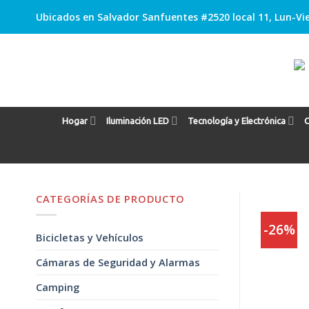
Skip
Ubicados en Salvador Sanfuentes #2520 local 11, Lun-Vie
to
content
Hogar
Iluminación LED
Tecnología y Electrónica
C
CATEGORÍAS DE PRODUCTO
-26%
Bicicletas y Vehículos
Cámaras de Seguridad y Alarmas
Camping