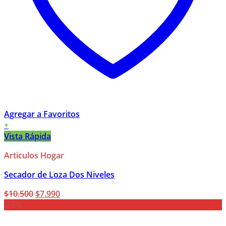
Agregar a Favoritos
+
Vista Rápida
Articulos Hogar
Secador de Loza Dos Niveles
El
El
$
10.500
$
7.990
precio
precio
-25%
original
actual