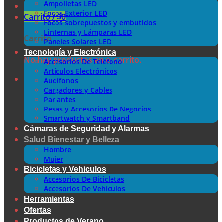
Ampolletas LED
Focos Exterior LED
Carrito /
$
0
Focos sobrepuestos y embutidos
Linternas y Lámparas LED
Carrito
Paneles Solares LED
Tecnología y Electrónica
No hay productos en el carrito.
Accesorios De Teléfono
Artículos Electrónicos
Audífonos
Cargadores y Cables
Parlantes
Pesas y Accesorios De Negocios
Smartwatch y Smartband
Cámaras de Seguridad y Alarmas
Salud Bienestar y Belleza
Hombre
Mujer
Bicicletas y Vehículos
Accesorios De Bicicletas
Accesorios De Vehículos
Herramientas
Ofertas
Productos de Verano