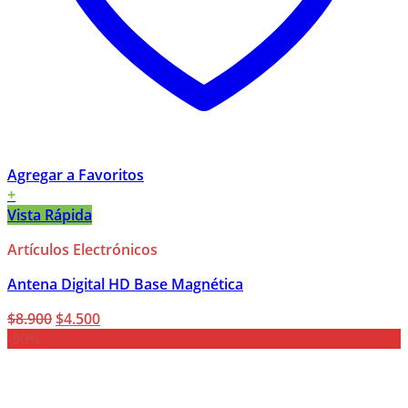
Agregar a Favoritos
+
Vista Rápida
Artículos Electrónicos
Antena Digital HD Base Magnética
El
El
$
8.900
$
4.500
precio
precio
-50%
original
actual
era:
es:
$8.900.
$4.500.