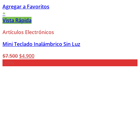
Agregar a Favoritos
+
Vista Rápida
Artículos Electrónicos
Mini Teclado Inalámbrico Sin Luz
El
El
$
7.500
$
4.900
precio
precio
-35%
original
actual
era:
es:
$7.500.
$4.900.