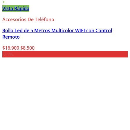
+
Vista Rápida
Accesorios De Teléfono
Rollo Led de 5 Metros Multicolor WIFI con Control
Remoto
El
El
$
16.900
$
8.500
precio
precio
-24%
original
actual
era:
es:
$16.900.
$8.500.