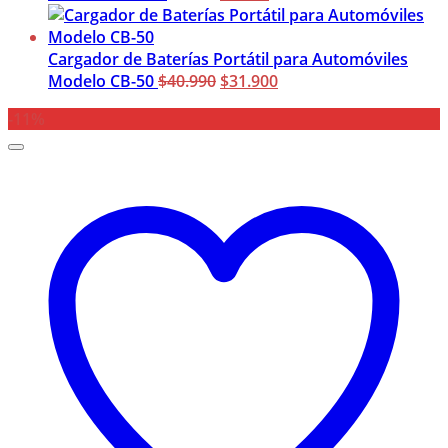
precio
precio
original
actual
era:
es:
Cargador de Baterías Portátil para Automóviles
$9.990.
El
$5.900.
El
Modelo CB-50
$
40.990
$
31.900
precio
precio
-11%
original
actual
era:
es:
$40.990.
$31.900.