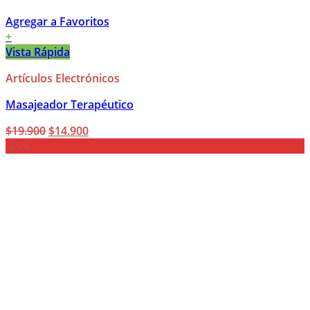
Agregar a Favoritos
+
Vista Rápida
Artículos Electrónicos
Masajeador Terapéutico
El
El
$
19.900
$
14.900
precio
precio
-25%
original
actual
era:
es:
$19.900.
$14.900.