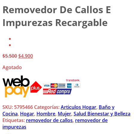
Removedor De Callos E
Impurezas Recargable
El
El
$
5.500
$
4.900
precio
precio
Agotado
original
actual
era:
es:
$5.500.
$4.900.
SKU:
5795466
Categorías:
Articulos Hogar
,
Baño y
Cocina
,
Hogar
,
Hombre
,
Mujer
,
Salud Bienestar y Belleza
Etiquetas:
removedor de callos
,
removedor de
impurezas