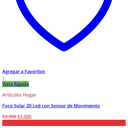
Agregar a Favoritos
+
Vista Rápida
Articulos Hogar
Foco Solar 20 Led con Sensor de Movimiento
El
El
$
3.990
$
3.000
precio
precio
-35%