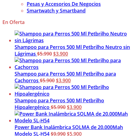
Pesas y Accesorios De Negocios
Smartwatch y Smartband
En Oferta
Shampoo para Perros 500 Ml Petbrilho Neutro sin
El
El
Lágrimas
$
5.990
$
3.900
precio
precio
original
actual
era:
es:
Shampoo para Perros 500 Ml Petbrilho para
$5.990.
El
$3.900.
El
Cachorros
$
5.900
$
3.900
precio
precio
original
actual
era:
es:
Shampoo para Perros 500 Ml Petbrilho
$5.900.
El
$3.900.
El
Hipoalergénico
$
5.990
$
3.900
precio
precio
original
actual
era:
es:
Power Bank Inalámbrica SOLMA de 20.000Mah
$5.990.
El
$3.900.
El
Modelo SL-H54
$
9.990
$
5.900