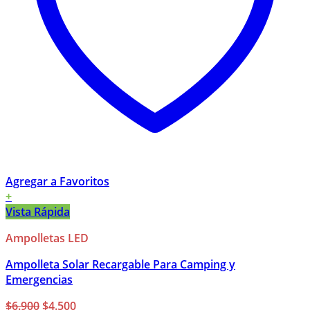
Agregar a Favoritos
+
Vista Rápida
Ampolletas LED
Ampolleta Solar Recargable Para Camping y
Emergencias
El
El
$
6.900
$
4.500