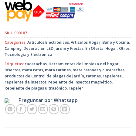
era:
es:
$4.990.
$2.990.
SKU:
000107
Categorías:
Artículos Electrónicos
,
Articulos Hogar
,
Baño y Cocina
,
Camping
,
Decoración LED Jardín y Fiestas
,
En Oferta
,
Hogar
,
Otros
,
Tecnología y Electrónica
Etiquetas:
cucarachas
,
Herramientas de limpieza del hogar
,
insectos
,
mata ratas
,
mata ratones
,
mata ratones y cucarachas
,
productos de Control de plagas de jardín
,
ratones
,
repelente
,
repelente de insectos
,
repelente de insectos magnético
,
Repelente de plagas ultrasónico
,
repeler
Preguntar por Whatsapp