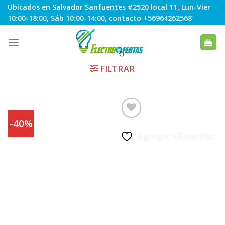
Skip
Ubicados en Salvador Sanfuentes #2520 local 11, Lun-Vier
to
10:00-18:00, Sáb 10:00-14:00, contacto +56964262568
content
FILTRAR
-40%
Agregar a Favoritos