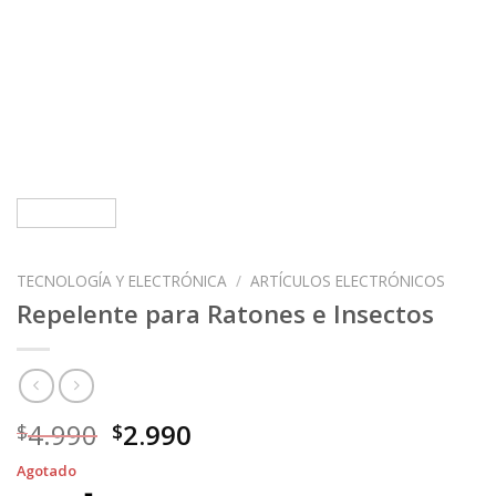
TECNOLOGÍA Y ELECTRÓNICA
/
ARTÍCULOS ELECTRÓNICOS
Repelente para Ratones e Insectos
El
El
4.990
2.990
$
$
precio
precio
Agotado
original
actual