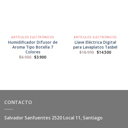
ARTÍCULOS ELECTRÓNICOS
ARTÍCULOS ELECTRÓNICOS
Humidificador Difusor de
Llave Eléctrica Digital
Aroma Tipo Botella 7
para Lavaplatos Tasbel
Colores
El
El
$
18.990
$
14.500
precio
precio
El
El
$
6.900
$
3.900
original
actual
precio
precio
era:
es:
original
actual
$18.990.
$14.500.
era:
es:
$6.900.
$3.900.
CONTACTO
Salvador Sanfuentes 2520 Local 11, Santiago