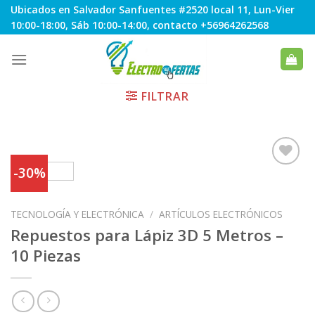
Skip
Ubicados en Salvador Sanfuentes #2520 local 11, Lun-Vier
to
10:00-18:00, Sáb 10:00-14:00, contacto +56964262568
content
FILTRAR
-30%
Agregar
TECNOLOGÍA Y ELECTRÓNICA
/
ARTÍCULOS ELECTRÓNICOS
a
Favoritos
Repuestos para Lápiz 3D 5 Metros –
10 Piezas