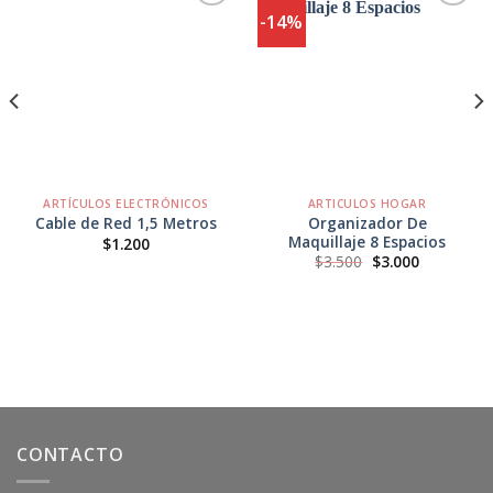
-14%
Agregar
Agregar
a
a
Favoritos
Favoritos
ARTÍCULOS ELECTRÓNICOS
ARTICULOS HOGAR
Organizador De
Cable de Red 1,5 Metros
Maquillaje 8 Espacios
$
1.200
El
El
$
3.500
$
3.000
precio
precio
original
actual
era:
es:
$3.500.
$3.000.
CONTACTO