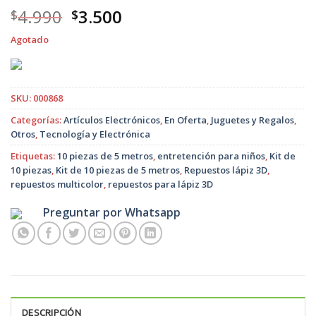
El
El
4.990
3.500
$
$
precio
precio
Agotado
original
actual
era:
es:
$4.990.
$3.500.
SKU:
000868
Categorías:
Artículos Electrónicos
,
En Oferta
,
Juguetes y Regalos
,
Otros
,
Tecnología y Electrónica
Etiquetas:
10 piezas de 5 metros
,
entretención para niños
,
Kit de
10 piezas
,
Kit de 10 piezas de 5 metros
,
Repuestos lápiz 3D
,
repuestos multicolor
,
repuestos para lápiz 3D
Preguntar por Whatsapp
DESCRIPCIÓN