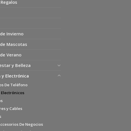
 Regalos
de Invierno
 de Mascotas
 de Verano
estar y Belleza
 y Electrónica
os De Teléfono
 Electrónicos
os
es y Cables
s
Accesorios De Negocios