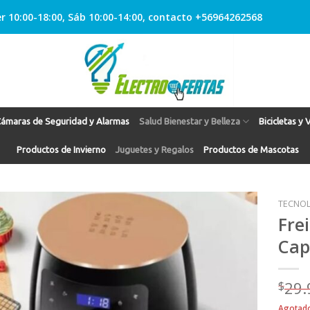
r 10:00-18:00, Sáb 10:00-14:00, contacto +56964262568
ámaras de Seguridad y Alarmas
Salud Bienestar y Belleza
Bicicletas y 
Productos de Invierno
Juguetes y Regalos
Productos de Mascotas
TECNOL
Fre
Cap
Agregar
a
Favoritos
$
29.
Agotad