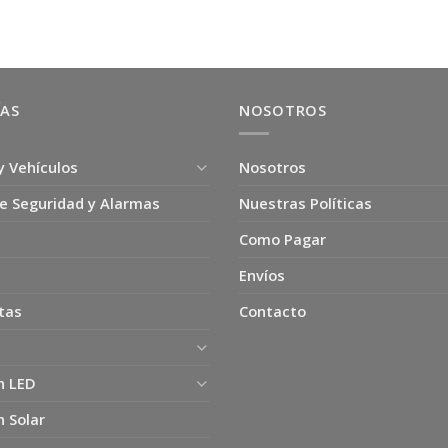
$6.900.
$4.500.
ÍAS
NOSOTROS
y Vehículos
Nosotros
e Seguridad y Alarmas
Nuestras Políticas
Como Pagar
Envíos
tas
Contacto
n LED
n Solar