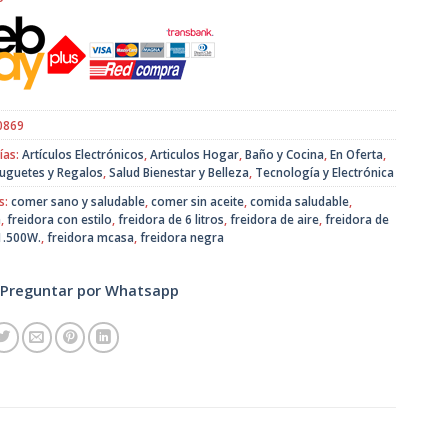
original
actual
era:
es:
$29.990.
$23.990.
0869
ías:
Artículos Electrónicos
,
Articulos Hogar
,
Baño y Cocina
,
En Oferta
,
Juguetes y Regalos
,
Salud Bienestar y Belleza
,
Tecnología y Electrónica
s:
comer sano y saludable
,
comer sin aceite
,
comida saludable
,
a
,
freidora con estilo
,
freidora de 6 litros
,
freidora de aire
,
freidora de
 1.500W.
,
freidora mcasa
,
freidora negra
Preguntar por Whatsapp