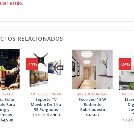
uier estilo.
CTOS RELACIONADOS
-11%
-24%
Agregar
Agregar
Agregar
a
a
a
Favoritos
Favoritos
Favoritos
+
+
+
TAS LED
ARTICULOS HOGAR
ARTICULOS HOGAR
ta Solar
Soporte TV
Foco Led 18 W
Llav
ble Para
Movible De 14 a
Redondo
Dig
ing y
55 Pulgadas
Sobrepuesto
La
encias
El
El
$
8.900
$
7.900
$
4.500
precio
precio
El
El
$
4.500
$
18.9
original
actual
precio
precio
era:
es:
original
actual
$8.900.
$7.900.
era:
es: