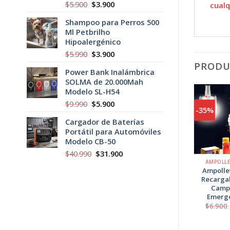
El
El
$
5.900
$
3.900
cualq
precio
precio
Shampoo para Perros 500
original
actual
Ml Petbrilho
era:
es:
Hipoalergénico
$5.900.
$3.900.
El
El
$
5.990
$
3.900
precio
precio
PRODU
Power Bank Inalámbrica
original
actual
SOLMA de 20.000Mah
era:
es:
Modelo SL-H54
$5.990.
$3.900.
El
El
$
9.990
$
5.900
-25%
-35%
precio
precio
Cargador de Baterías
original
actual
Agregar
Portátil para Automóviles
era:
es:
a
Modelo CB-50
$9.990.
$5.900.
Favoritos
+
+
El
El
$
40.990
$
31.900
precio
precio
ARTICULOS HOGAR
AMPOLLE
Foco Solar 20 Led
Ampolle
original
actual
con Sensor de
Recarga
era:
es:
Movimiento
Camp
$40.990.
$31.900.
Emerg
El
El
$
3.990
$
3.000
precio
precio
$
6.900
original
actual
era:
es:
$3.990.
$3.000.