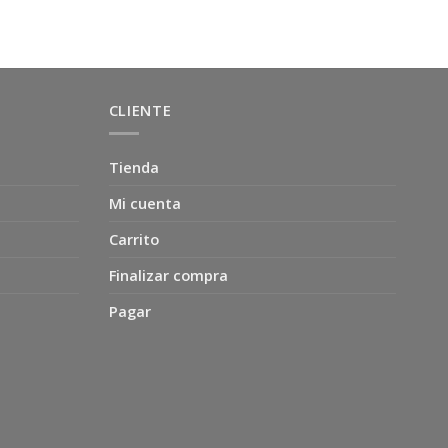
$18.990.
$14.500.
CLIENTE
Tienda
Mi cuenta
Carrito
Finalizar compra
Pagar