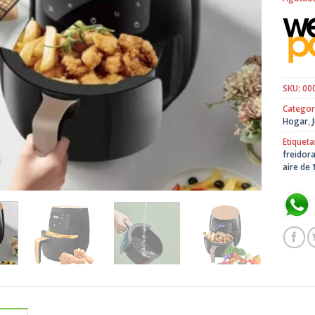
SKU:
00
Categor
Hogar
,
Etiqueta
freidor
aire de