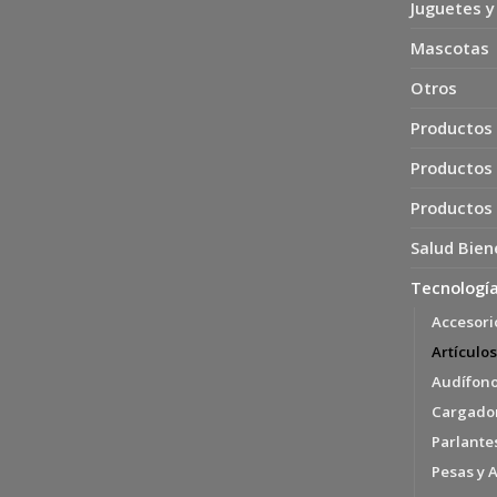
Juguetes y
Mascotas
Otros
Productos 
Productos
Productos
Salud Bien
Tecnología
Accesori
Artículos
Audífon
Cargador
Parlante
Pesas y 