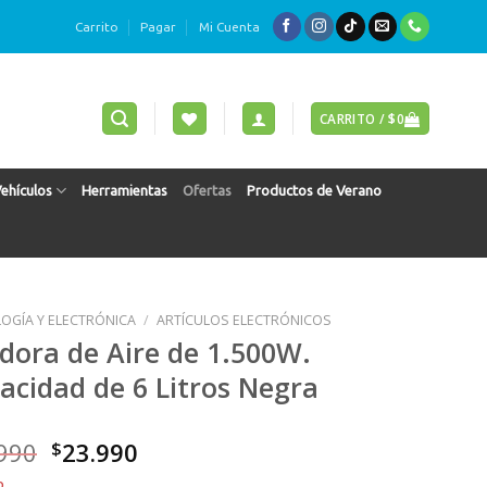
Carrito
Pagar
Mi Cuenta
CARRITO /
$
0
Vehículos
Herramientas
Ofertas
Productos de Verano
OGÍA Y ELECTRÓNICA
/
ARTÍCULOS ELECTRÓNICOS
idora de Aire de 1.500W.
acidad de 6 Litros Negra
El
El
990
$
23.990
precio
precio
o