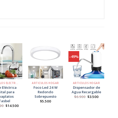
-49%
Agregar
Agregar
Agregar
a
a
a
Favoritos
Favoritos
Favoritos
+
+
+
ARTÍCULOS ELECTRÓNICOS
ARTICULOS HOGAR
ARTICULOS HOGAR
AR
e Eléctrica
Foco Led 24 W
Dispensador de
ital para
Redondo
Agua Recargable
vaplatos
Sobrepuesto
El
El
$
6.900
$
3.500
precio
precio
Tasbel
$
5.500
original
actual
El
El
90
$
14.500
era:
es:
precio
precio
$6.900.
$3.500.
original
actual
era:
es: