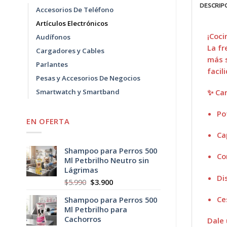
DESCRIP
Accesorios De Teléfono
Artículos Electrónicos
¡Coci
Audífonos
La fr
Cargadores y Cables
más 
Parlantes
facil
Pesas y Accesorios De Negocios
✨
Car
Smartwatch y Smartband
Po
EN OFERTA
Ca
Shampoo para Perros 500
Co
Ml Petbrilho Neutro sin
Lágrimas
Di
El
El
$
5.990
$
3.900
precio
precio
Ce
Shampoo para Perros 500
original
actual
Ml Petbrilho para
era:
es:
Cachorros
$5.990.
$3.900.
Dale 