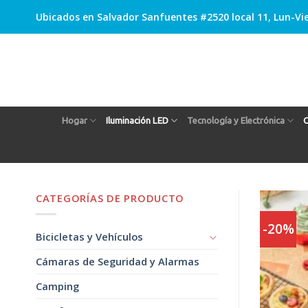
Skip
Ubicados en Salvador Sanfuentes #2520 local 11, Lun-Vie
to
content
Hogar
Iluminación LED
Tecnología y Electrónica
C
CATEGORÍAS DE PRODUCTO
-20%
Bicicletas y Vehículos
Cámaras de Seguridad y Alarmas
Camping