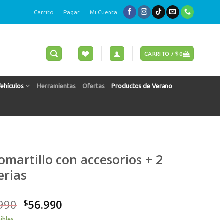
Carrito
Pagar
Mi Cuenta
CARRITO /
$
0
Vehículos
Herramientas
Ofertas
Productos de Verano
omartillo con accesorios + 2
erias
990
$
56.990
ibles