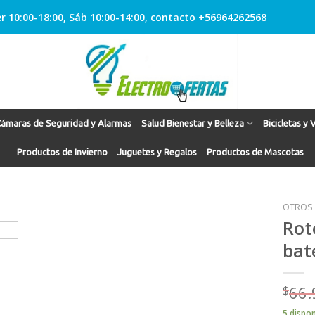
r 10:00-18:00, Sáb 10:00-14:00, contacto +56964262568
ámaras de Seguridad y Alarmas
Salud Bienestar y Belleza
Bicicletas y 
Productos de Invierno
Juguetes y Regalos
Productos de Mascotas
OTROS
Rot
bat
Agregar
a
Favoritos
$
66.
5 dispon