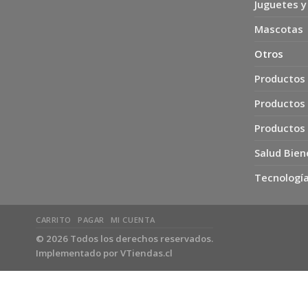
Juguetes y
Mascotas
Otros
Productos 
Productos
Productos
Salud Bien
Tecnología
CARRITO
PAGAR
MI CUENTA
© 2026 Todos los derechos reservados.
Implementado por
VTiendas.cl