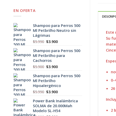
EN OFERTA
DESCRIP
Shampoo para Perros 500
Ml Petbrilho Neutro sin
Este 
Lágrimas
Su fu
El
El
$
5.990
$
3.900
mater
precio
precio
Cince
Shampoo para Perros 500
original
actual
Ml Petbrilho para
era:
es:
Cachorros
Espec
$5.990.
$3.900.
El
El
$
5.900
$
3.900
precio
precio
no
Shampoo para Perros 500
original
actual
0-
Ml Petbrilho
era:
es:
Hipoalergénico
$5.900.
$3.900.
26
El
El
$
5.990
$
3.900
precio
precio
Inclu
Power Bank Inalámbrica
original
actual
SOLMA de 20.000Mah
era:
es:
2 
Modelo SL-H54
$5.990.
$3.900.