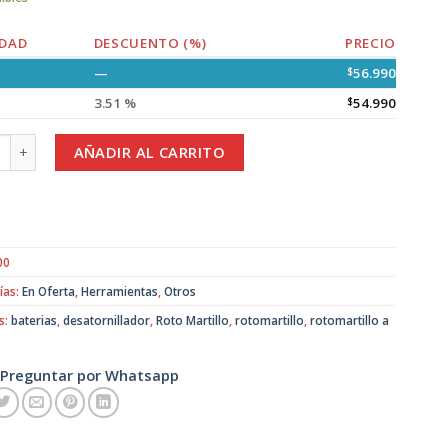
DAD
DESCUENTO (%)
PRECIO
—
$
56.990
3.51 %
$
54.990
tillo con accesorios + 2 baterias cantidad
AÑADIR AL CARRITO
00
ías:
En Oferta
,
Herramientas
,
Otros
s:
baterias
,
desatornillador
,
Roto Martillo
,
rotomartillo
,
rotomartillo a
Preguntar por Whatsapp