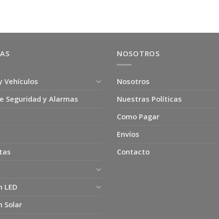
$6.900.
$3.900.
$16.900.
$8.500.
ÍAS
NOSOTROS
y Vehículos
Nosotros
e Seguridad y Alarmas
Nuestras Políticas
Como Pagar
Envíos
tas
Contacto
n LED
n Solar