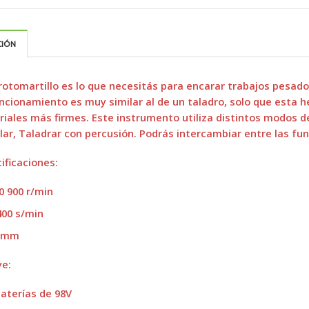
CIÓN
rotomartillo es lo que necesitás para encarar trabajos pesado
ncionamiento es muy similar al de un taladro, solo que esta 
iales más firmes. Este instrumento utiliza distintos modos d
lar, Taladrar con percusión. Podrás intercambiar entre las fun
ificaciones:
0 900 r/min
400 s/min
 mm
ye:
baterías de 98V