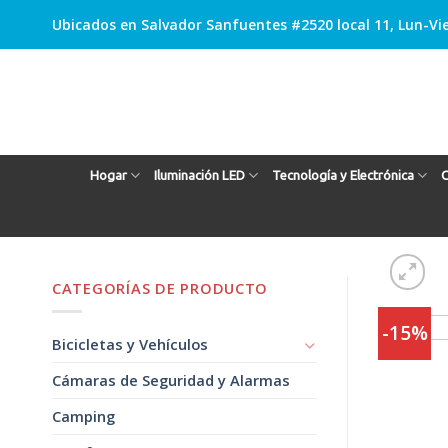
Skip
Ubicados en Salvador Sanfuentes #2520 local 11, Lun-Vie
to
content
Hogar
Iluminación LED
Tecnología y Electrónica
C
CATEGORÍAS DE PRODUCTO
-15%
Bicicletas y Vehículos
Cámaras de Seguridad y Alarmas
Camping