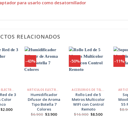
aptador para usarlo como desatornillador
CTOS RELACIONADOS
-43%
-50%
-11%
Agregar
Agregar
Agregar
a
a
a
Favoritos
Favoritos
Favoritos
+
+
+
ARTÍCULOS ELECTRÓNICOS
ARTÍCULOS ELECTRÓNICOS
ACCESORIOS DE TELÉFONO
ARTIC
 Red de 3
Humidificador
Rollo Led de 5
So
 Color
Difusor de Aroma
Metros Multicolor
Movib
nco
Tipo Botella 7
WIFI con Control
55 
Colores
Remoto
El
El
$
2.000
$
8.9
precio
precio
El
El
El
El
$
6.900
$
3.900
$
16.900
$
8.500
original
actual
precio
precio
precio
precio
era:
es:
original
actual
original
actual
$3.990.
$2.000.
era:
es:
era:
es: