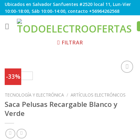
Skip
Ubicados en Salvador Sanfuentes #2520 local 11, Lun-Vier
to
10:00-18:00, Sáb 10:00-14:00, contacto +56964262568
content
FILTRAR
-33%
Agregar
TECNOLOGÍA Y ELECTRÓNICA
/
ARTÍCULOS ELECTRÓNICOS
a
Favoritos
Saca Pelusas Recargable Blanco y
Verde