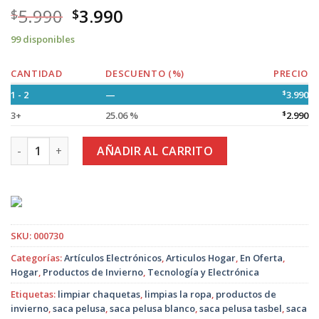
5.990
3.990
$
$
99 disponibles
CANTIDAD
DESCUENTO (%)
PRECIO
1 - 2
—
$
3.990
3+
25.06 %
$
2.990
Saca Pelusas Recargable Blanco y Verde cantidad
AÑADIR AL CARRITO
SKU:
000730
Categorías:
Artículos Electrónicos
,
Articulos Hogar
,
En Oferta
,
Hogar
,
Productos de Invierno
,
Tecnología y Electrónica
Etiquetas:
limpiar chaquetas
,
limpias la ropa
,
productos de
invierno
,
saca pelusa
,
saca pelusa blanco
,
saca pelusa tasbel
,
saca