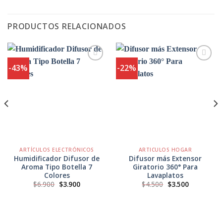
PRODUCTOS RELACIONADOS
-43%
-22%
Agregar
Agregar
a
a
Favoritos
Favoritos
ARTÍCULOS ELECTRÓNICOS
ARTICULOS HOGAR
Humidificador Difusor de
Difusor más Extensor
Aroma Tipo Botella 7
Giratorio 360° Para
Colores
Lavaplatos
El
El
El
El
$
6.900
$
3.900
$
4.500
$
3.500
precio
precio
precio
precio
original
actual
original
actual
era:
es:
era:
es:
$6.900.
$3.900.
$4.500.
$3.500.