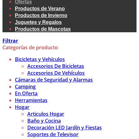
Ofertas
Productos de Verano
Productos de Invierno
Juguetes y Regalos
Productos de Mascotas
Filtrar
Categorías de producto
Bicicletas y Vehículos
Accesorios De Bicicletas
Accesorios De Vehículos
Cámaras de Seguridad y Alarmas
Camping
En Oferta
Herramientas
Hogar
Articulos Hogar
Baño y Cocina
Decoración LED Jardín y Fiestas
Soportes de Televisor