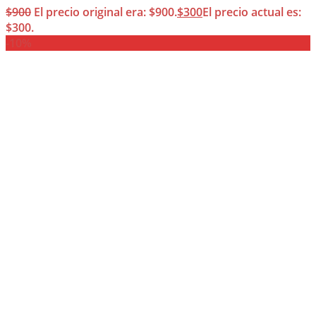
$
900
El precio original era: $900.
$
300
El precio actual es:
$300.
-10%