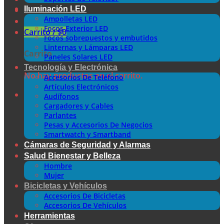
Iluminación LED
Ampolletas LED
Focos Exterior LED
Carrito /
$
0
Focos sobrepuestos y embutidos
Linternas y Lámparas LED
Carrito
Paneles Solares LED
Tecnología y Electrónica
No hay productos en el carrito.
Accesorios De Teléfono
Artículos Electrónicos
Audífonos
Cargadores y Cables
Parlantes
Pesas y Accesorios De Negocios
Smartwatch y Smartband
Cámaras de Seguridad y Alarmas
Salud Bienestar y Belleza
Hombre
Mujer
Bicicletas y Vehículos
Accesorios De Bicicletas
Accesorios De Vehículos
Herramientas