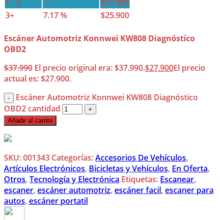
1 - 2
—
$
27.900
3+
7.17 %
$
25.900
Escáner Automotriz Konnwei KW808 Diagnóstico
OBD2
$
37.990
El precio original era: $37.990.
$
27.900
El precio
actual es: $27.900.
Escáner Automotriz Konnwei KW808 Diagnóstico
OBD2 cantidad
Añadir al carrito
SKU:
001343
Categorías:
Accesorios De Vehículos
,
Artículos Electrónicos
,
Bicicletas y Vehículos
,
En Oferta
,
Otros
,
Tecnología y Electrónica
Etiquetas:
Escanear
,
escaner
,
escáner automotriz
,
escáner facil
,
escaner para
autos
,
escáner portatil