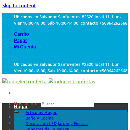
Skip to content
Ubicados en Salvador Sanfuentes #2520 local 11, Lun-
Vier 10:00-18:00, Sáb 10:00-14:00, contacto +56964262568
Carrito
Pagar
Mi Cuenta
Ubicados en Salvador Sanfuentes #2520 local 11, Lun-
Vier 10:00-18:00, Sáb 10:00-14:00, contacto +56964262568
Buscar por:
Hogar
Articulos Hogar
Baño y Cocina
Decoración LED Jardín y Fiestas
Soportes de Televisor