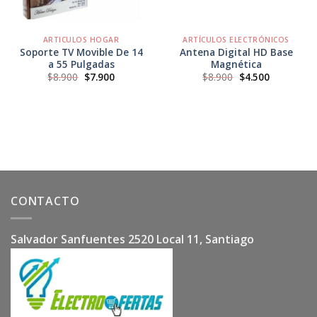
ARTICULOS HOGAR
ARTÍCULOS ELECTRÓNICOS
Soporte TV Movible De 14
Antena Digital HD Base
a 55 Pulgadas
Magnética
El
El
El
El
$
8.900
$
7.900
$
8.900
$
4.500
precio
precio
precio
precio
original
actual
original
actual
era:
es:
era:
es:
$8.900.
$7.900.
$8.900.
$4.500.
CONTACTO
Salvador Sanfuentes 2520 Local 11, Santiago