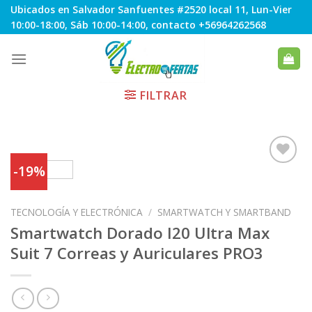
Skip
Ubicados en Salvador Sanfuentes #2520 local 11, Lun-Vier
to
10:00-18:00, Sáb 10:00-14:00, contacto +56964262568
content
FILTRAR
-19%
Agregar
TECNOLOGÍA Y ELECTRÓNICA
/
SMARTWATCH Y SMARTBAND
a
Favoritos
Smartwatch Dorado I20 Ultra Max
Suit 7 Correas y Auriculares PRO3