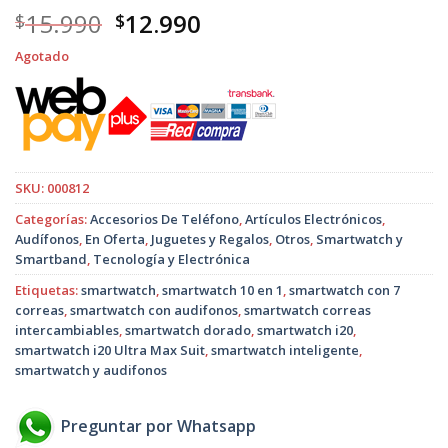
El
El
15.990
12.990
$
$
precio
precio
Agotado
original
actual
era:
es:
$15.990.
$12.990.
SKU:
000812
Categorías:
Accesorios De Teléfono
,
Artículos Electrónicos
,
Audífonos
,
En Oferta
,
Juguetes y Regalos
,
Otros
,
Smartwatch y
Smartband
,
Tecnología y Electrónica
Etiquetas:
smartwatch
,
smartwatch 10 en 1
,
smartwatch con 7
correas
,
smartwatch con audifonos
,
smartwatch correas
intercambiables
,
smartwatch dorado
,
smartwatch i20
,
smartwatch i20 Ultra Max Suit
,
smartwatch inteligente
,
smartwatch y audifonos
Preguntar por Whatsapp