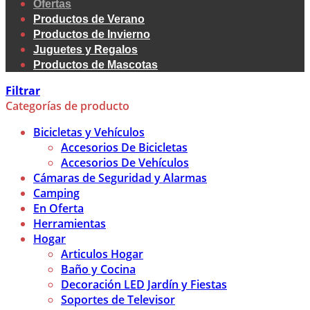
Ofertas
Productos de Verano
Productos de Invierno
Juguetes y Regalos
Productos de Mascotas
Filtrar
Categorías de producto
Bicicletas y Vehículos
Accesorios De Bicicletas
Accesorios De Vehículos
Cámaras de Seguridad y Alarmas
Camping
En Oferta
Herramientas
Hogar
Articulos Hogar
Baño y Cocina
Decoración LED Jardín y Fiestas
Soportes de Televisor