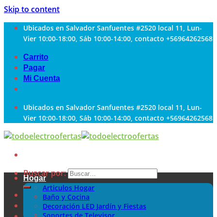
Skip to content
Ubicados en Salvador Sanfuentes #2520 local 11, Lun-
Vier 10:00-18:00, Sáb 10:00-14:00, contacto +56964262568
Carrito
Pagar
Mi Cuenta
Ubicados en Salvador Sanfuentes #2520 local 11, Lun-
Vier 10:00-18:00, Sáb 10:00-14:00, contacto +56964262568
Buscar por:
Hogar
Articulos Hogar
Baño y Cocina
Decoración LED Jardín y Fiestas
Soportes de Televisor