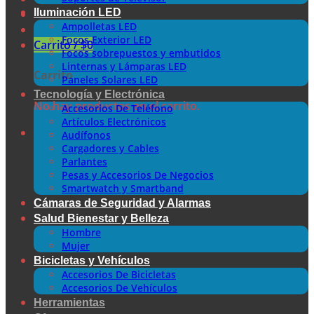
Iluminación LED
Ampolletas LED
Focos Exterior LED
Carrito /
$
0
Focos sobrepuestos y embutidos
Linternas y Lámparas LED
Carrito
Paneles Solares LED
Tecnología y Electrónica
No hay productos en el carrito.
Accesorios De Teléfono
Artículos Electrónicos
Audífonos
Cargadores y Cables
Parlantes
Pesas y Accesorios De Negocios
Smartwatch y Smartband
Cámaras de Seguridad y Alarmas
Salud Bienestar y Belleza
Hombre
Mujer
Bicicletas y Vehículos
Accesorios De Bicicletas
Accesorios De Vehículos
Herramientas