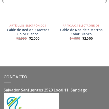
Favoritos
Favoritos
ARTÍCULOS ELECTRÓNICOS
ARTÍCULOS ELECTRÓNICOS
Cable de Red de 3 Metros
Cable de Red de 5 Metros
Color Blanco
Color Blanco
El
El
El
El
$
3.990
$
2.000
$
4.990
$
2.500
precio
precio
precio
precio
original
actual
original
actual
era:
es:
era:
es:
$3.990.
$2.000.
$4.990.
$2.500.
CONTACTO
Salvador Sanfuentes 2520 Local 11, Santiago