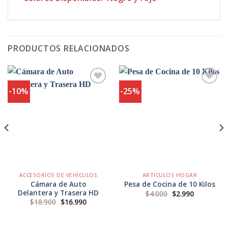
PRODUCTOS RELACIONADOS
-10%
-25%
Agregar
Agregar
a
a
Favoritos
Favoritos
ACCESORIOS DE VEHÍCULOS
ARTICULOS HOGAR
Cámara de Auto
Pesa de Cocina de 10 Kilos
Delantera y Trasera HD
El
El
$
4.000
$
2.990
precio
precio
El
El
$
18.900
$
16.990
original
actual
precio
precio
era:
es:
original
actual
$4.000.
$2.990.
era:
es:
$18.900.
$16.990.