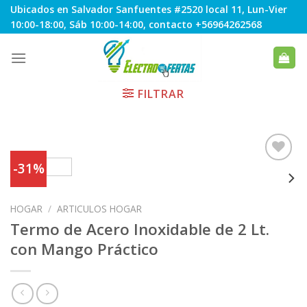
Skip
Ubicados en Salvador Sanfuentes #2520 local 11, Lun-Vier
to
10:00-18:00, Sáb 10:00-14:00, contacto +56964262568
content
FILTRAR
-31%
Agregar
HOGAR
/
ARTICULOS HOGAR
a
Favoritos
Termo de Acero Inoxidable de 2 Lt.
con Mango Práctico