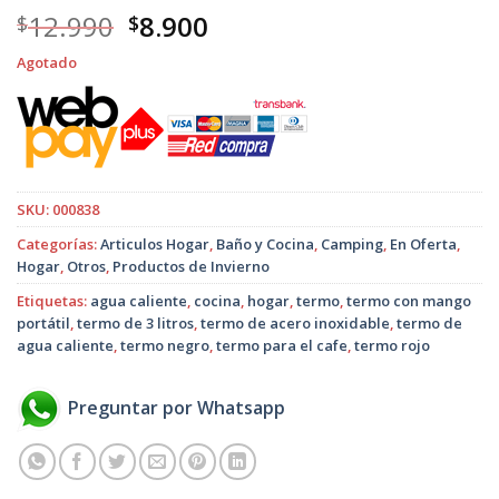
El
El
12.990
8.900
$
$
precio
precio
Agotado
original
actual
era:
es:
$12.990.
$8.900.
SKU:
000838
Categorías:
Articulos Hogar
,
Baño y Cocina
,
Camping
,
En Oferta
,
Hogar
,
Otros
,
Productos de Invierno
Etiquetas:
agua caliente
,
cocina
,
hogar
,
termo
,
termo con mango
portátil
,
termo de 3 litros
,
termo de acero inoxidable
,
termo de
agua caliente
,
termo negro
,
termo para el cafe
,
termo rojo
Preguntar por Whatsapp