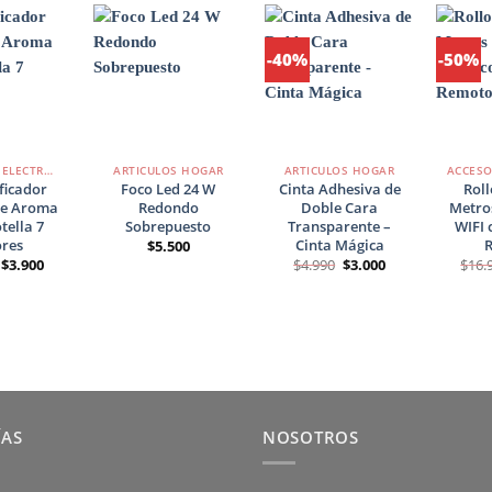
-40%
-50%
Agregar
Agregar
Agregar
a
a
a
Favoritos
Favoritos
Favoritos
+
+
+
ARTÍCULOS ELECTRÓNICOS
ARTICULOS HOGAR
ARTICULOS HOGAR
ficador
Foco Led 24 W
Cinta Adhesiva de
Roll
de Aroma
Redondo
Doble Cara
Metro
tella 7
Sobrepuesto
Transparente –
WIFI 
ores
Cinta Mágica
$
5.500
El
El
El
El
$
3.900
$
4.990
$
3.000
$
16.
precio
precio
precio
precio
original
actual
original
actual
era:
es:
era:
es:
$6.900.
$3.900.
$4.990.
$3.000.
ÍAS
NOSOTROS