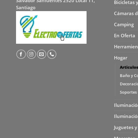
Salvador Sanfuentes 2520 Local 11,
Bicicletas 
Santiago
Cámaras d
Camping
En Oferta
Herramien
Hogar
Articulo
Baño y C
Decoració
Soportes 
Iluminació
Iluminació
Juguetes y