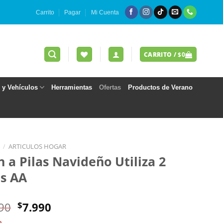
Carrito
Pagar
Mi Cuenta
CARRITO /
$
0
s y Vehículos
Herramientas
Ofertas
Productos de Verano
/
ARTICULOS HOGAR
n a Pilas Navideño Utiliza 2
as AA
El
El
90
$
7.990
precio
precio
o