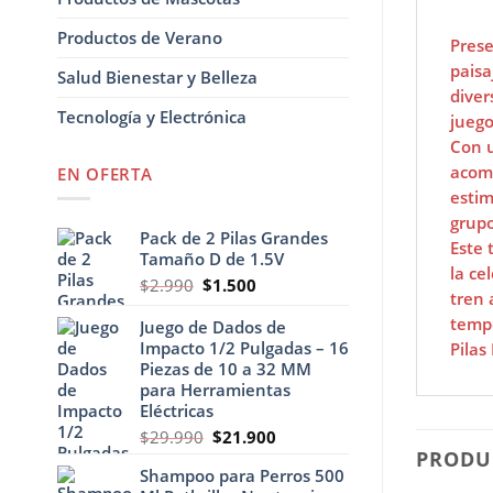
Productos de Verano
Prese
paisa
Salud Bienestar y Belleza
diver
Tecnología y Electrónica
juego
Con u
acomp
EN OFERTA
estim
grupo
Pack de 2 Pilas Grandes
Este 
Tamaño D de 1.5V
la ce
El
El
$
2.990
$
1.500
tren 
precio
precio
temp
original
actual
Juego de Dados de
era:
es:
Impacto 1/2 Pulgadas – 16
Pilas
$2.990.
$1.500.
Piezas de 10 a 32 MM
para Herramientas
Eléctricas
El
El
$
29.990
$
21.900
PRODU
precio
precio
Shampoo para Perros 500
original
actual