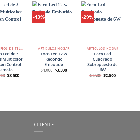
-13%
-29%
Agregar
Agregar
Agregar
a
a
a
Favoritos
Favoritos
Favoritos
+
+
+
ACCESORIOS DE TELÉFONO
ARTICULOS HOGAR
ARTICULOS HOGAR
AR
o Led de 5
Foco Led 12 w
Foco Led
Pe
s Multicolor
Redondo
Cuadrado
0,0
con Control
Embutido
Sobrepuesto de
Remoto
6W
El
El
$
4.000
$
3.500
precio
precio
El
El
El
El
900
$
8.500
$
3.500
$
2.500
original
actual
precio
precio
precio
precio
era:
es:
original
actual
original
actual
$4.000.
$3.500.
era:
es:
era:
es:
$16.900.
$8.500.
$3.500.
$2.500.
CLIENTE