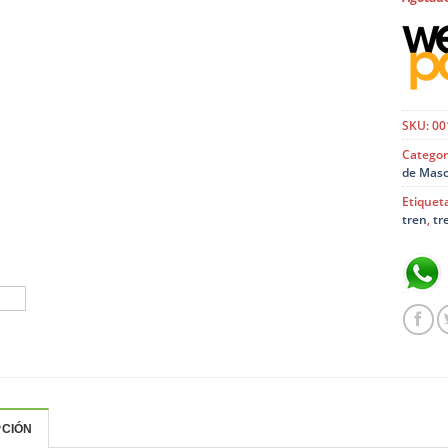
SKU:
00
Categor
de Masc
Etiquet
tren
,
tr
PCIÓN