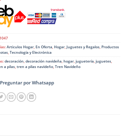
original
actual
era:
es:
$9.990.
$7.990.
1047
ías:
Articulos Hogar
,
En Oferta
,
Hogar
,
Juguetes y Regalos
,
Productos
otas
,
Tecnología y Electrónica
as:
decoración
,
decoración navideña
,
hogar
,
juguetería
,
juguetes
,
en a pilas
,
tren a pilas navideño
,
Tren Navideño
Preguntar por Whatsapp