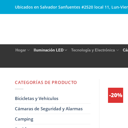
Skip
Ubicados en Salvador Sanfuentes #2520 local 11, Lun-Vier
to
content
Hogar
Iluminación LED
Tecnología y Electrónica
Cá
CATEGORÍAS DE PRODUCTO
-20%
Bicicletas y Vehículos
Cámaras de Seguridad y Alarmas
Camping