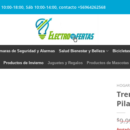
 10:00-18:00, Sáb 10:00-14:00, contacto +56964262568
maras de Seguridad y Alarmas
Salud Bienestar y Belleza
Bicicleta
Productos de Invierno
Juguetes y Regalos
Productos de Mascotas
HOGAR
Tre
Pil
Agregar
a
Favoritos
$
9.9
Agotad