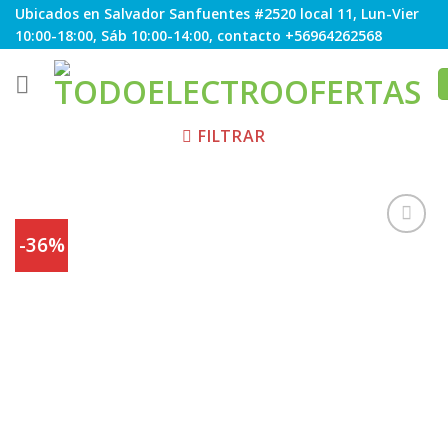
Skip
Ubicados en Salvador Sanfuentes #2520 local 11, Lun-Vier
to
10:00-18:00, Sáb 10:00-14:00, contacto +56964262568
content
FILTRAR
-36%
Agregar
a
Favoritos