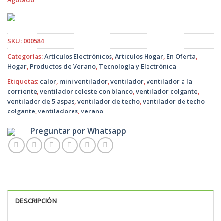
Agotado
original
actual
era:
es:
$6.990.
$4.500.
SKU:
000584
Categorías:
Artículos Electrónicos
,
Articulos Hogar
,
En Oferta
,
Hogar
,
Productos de Verano
,
Tecnología y Electrónica
Etiquetas:
calor
,
mini ventilador
,
ventilador
,
ventilador a la
corriente
,
ventilador celeste con blanco
,
ventilador colgante
,
ventilador de 5 aspas
,
ventilador de techo
,
ventilador de techo
colgante
,
ventiladores
,
verano
Preguntar por Whatsapp
DESCRIPCIÓN