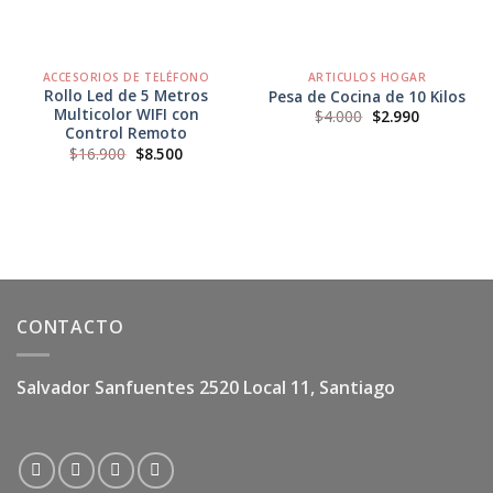
ACCESORIOS DE TELÉFONO
ARTICULOS HOGAR
Rollo Led de 5 Metros
Pesa de Cocina de 10 Kilos
Multicolor WIFI con
El
El
$
4.000
$
2.990
precio
precio
Control Remoto
original
actual
El
El
$
16.900
$
8.500
era:
es:
precio
precio
$4.000.
$2.990.
original
actual
era:
es:
$16.900.
$8.500.
CONTACTO
Salvador Sanfuentes 2520 Local 11, Santiago