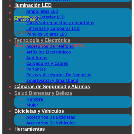
Iluminación LED
Ampolletas LED
Focos Exterior LED
Carrito /
$
0
Focos sobrepuestos y embutidos
Linternas y Lámparas LED
Carrito
Paneles Solares LED
Tecnología y Electrónica
No hay productos en el carrito.
Accesorios De Teléfono
Artículos Electrónicos
Audífonos
Cargadores y Cables
Parlantes
Pesas y Accesorios De Negocios
Smartwatch y Smartband
Cámaras de Seguridad y Alarmas
Salud Bienestar y Belleza
Hombre
Mujer
Bicicletas y Vehículos
Accesorios De Bicicletas
Accesorios De Vehículos
Herramientas