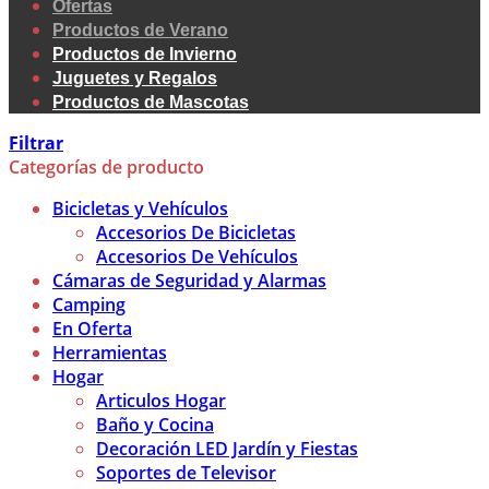
Ofertas
Productos de Verano
Productos de Invierno
Juguetes y Regalos
Productos de Mascotas
Filtrar
Categorías de producto
Bicicletas y Vehículos
Accesorios De Bicicletas
Accesorios De Vehículos
Cámaras de Seguridad y Alarmas
Camping
En Oferta
Herramientas
Hogar
Articulos Hogar
Baño y Cocina
Decoración LED Jardín y Fiestas
Soportes de Televisor