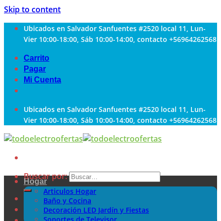
Skip to content
Ubicados en Salvador Sanfuentes #2520 local 11, Lun-
Vier 10:00-18:00, Sáb 10:00-14:00, contacto +56964262568
Carrito
Pagar
Mi Cuenta
Ubicados en Salvador Sanfuentes #2520 local 11, Lun-
Vier 10:00-18:00, Sáb 10:00-14:00, contacto +56964262568
Buscar por:
Hogar
Articulos Hogar
Baño y Cocina
Decoración LED Jardín y Fiestas
Soportes de Televisor