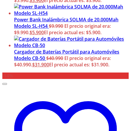
$5.990.
$
3.900
El precio actual es: $3.900.
Power Bank Inalámbrica SOLMA de 20.000Mah
Modelo SL-H54
$
9.990
El precio original era:
$9.990.
$
5.900
El precio actual es: $5.900.
Cargador de Baterías Portátil para Automóviles
Modelo CB-50
$
40.990
El precio original era:
$40.990.
$
31.900
El precio actual es: $31.900.
-14%