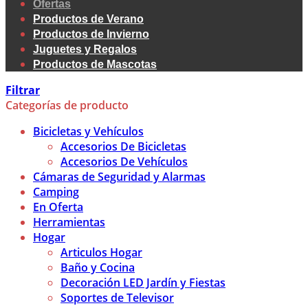
Ofertas
Productos de Verano
Productos de Invierno
Juguetes y Regalos
Productos de Mascotas
Filtrar
Categorías de producto
Bicicletas y Vehículos
Accesorios De Bicicletas
Accesorios De Vehículos
Cámaras de Seguridad y Alarmas
Camping
En Oferta
Herramientas
Hogar
Articulos Hogar
Baño y Cocina
Decoración LED Jardín y Fiestas
Soportes de Televisor