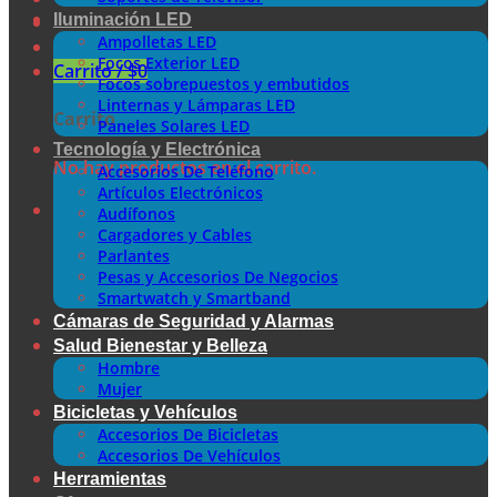
Iluminación LED
Ampolletas LED
Focos Exterior LED
Carrito /
$
0
Focos sobrepuestos y embutidos
Linternas y Lámparas LED
Carrito
Paneles Solares LED
Tecnología y Electrónica
No hay productos en el carrito.
Accesorios De Teléfono
Artículos Electrónicos
Audífonos
Cargadores y Cables
Parlantes
Pesas y Accesorios De Negocios
Smartwatch y Smartband
Cámaras de Seguridad y Alarmas
Salud Bienestar y Belleza
Hombre
Mujer
Bicicletas y Vehículos
Accesorios De Bicicletas
Accesorios De Vehículos
Herramientas