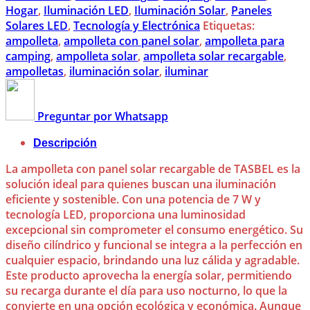
Hogar
,
Iluminación LED
,
Iluminación Solar
,
Paneles
Solares LED
,
Tecnología y Electrónica
Etiquetas:
ampolleta
,
ampolleta con panel solar
,
ampolleta para
camping
,
ampolleta solar
,
ampolleta solar recargable
,
ampolletas
,
iluminación solar
,
iluminar
Preguntar por Whatsapp
Descripción
La ampolleta con panel solar recargable de TASBEL es la
solución ideal para quienes buscan una iluminación
eficiente y sostenible. Con una potencia de 7 W y
tecnología LED, proporciona una luminosidad
excepcional sin comprometer el consumo energético. Su
diseño cilíndrico y funcional se integra a la perfección en
cualquier espacio, brindando una luz cálida y agradable.
Este producto aprovecha la energía solar, permitiendo
su recarga durante el día para uso nocturno, lo que la
convierte en una opción ecológica y económica. Aunque