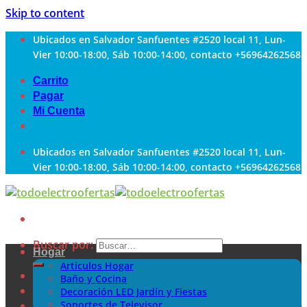
Skip to content
Ubicados en Salvador Sanfuentes #2520 local 11, Lun-
Vier 10:00-18:00, Sáb 10:00-14:00, contacto +56964262568
Carrito
Pagar
Mi Cuenta
Ubicados en Salvador Sanfuentes #2520 local 11, Lun-
Vier 10:00-18:00, Sáb 10:00-14:00, contacto +56964262568
Buscar por:
Hogar
Articulos Hogar
Baño y Cocina
Decoración LED Jardín y Fiestas
Soportes de Televisor