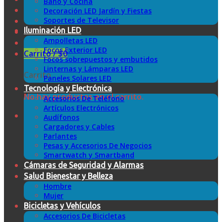
Baño y Cocina
Decoración LED Jardín y Fiestas
Soportes de Televisor
Iluminación LED
Ampolletas LED
Focos Exterior LED
Carrito /
$
0
Focos sobrepuestos y embutidos
Linternas y Lámparas LED
Carrito
Paneles Solares LED
Tecnología y Electrónica
No hay productos en el carrito.
Accesorios De Teléfono
Artículos Electrónicos
Audífonos
Cargadores y Cables
Parlantes
Pesas y Accesorios De Negocios
Smartwatch y Smartband
Cámaras de Seguridad y Alarmas
Salud Bienestar y Belleza
Hombre
Mujer
Bicicletas y Vehículos
Accesorios De Bicicletas