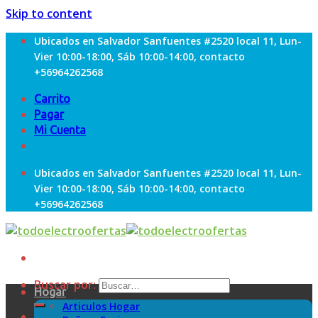
Skip to content
Ubicados en Salvador Sanfuentes #2520 local 11, Lun-
Vier 10:00-18:00, Sáb 10:00-14:00, contacto
+56964262568
Carrito
Pagar
Mi Cuenta
Ubicados en Salvador Sanfuentes #2520 local 11, Lun-
Vier 10:00-18:00, Sáb 10:00-14:00, contacto
+56964262568
Buscar por:
Hogar
Articulos Hogar