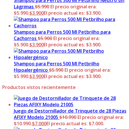
Shampoo para Perros 500 Ml Petbrilho Neutro sin
Lágrimas
$
5.990
El precio original era:
$5.990.
$
3.900
El precio actual es: $3.900.
Shampoo para Perros 500 Ml Petbrilho para
Cachorros
$
5.900
El precio original era:
$5.900.
$
3.900
El precio actual es: $3.900.
Shampoo para Perros 500 Ml Petbrilho
Hipoalergénico
$
5.990
El precio original era:
$5.990.
$
3.900
El precio actual es: $3.900.
Productos vistos recientemente
Juego de Destornillador de Trinquete de 28 Piezas
AFIXY Modelo 21005
$
10.990
El precio original era:
$10.990.
$
7.000
El precio actual es: $7.000.