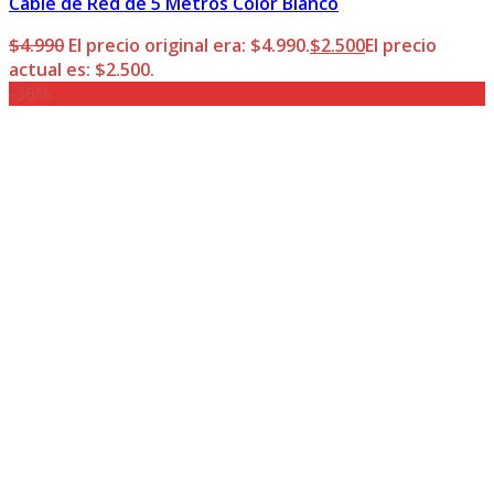
Cable de Red de 5 Metros Color Blanco
$
4.990
El precio original era: $4.990.
$
2.500
El precio
actual es: $2.500.
-36%