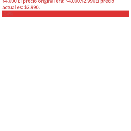
$
4.000
El precio original era: $4.000.
$
2.990
El precio
actual es: $2.990.
-24%