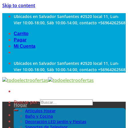
Skip to content
Ubicados en Salvador Sanfuentes #2520 local 11, Lun-
Vier 10:00-18:00, Sáb 10:00-14:00, contacto +56964262568
Carrito
Pagar
Mi Cuenta
Ubicados en Salvador Sanfuentes #2520 local 11, Lun-
Vier 10:00-18:00, Sáb 10:00-14:00, contacto +56964262568
Buscar por:
Hogar
Articulos Hogar
Baño y Cocina
Decoración LED Jardín y Fiestas
Soportes de Televisor