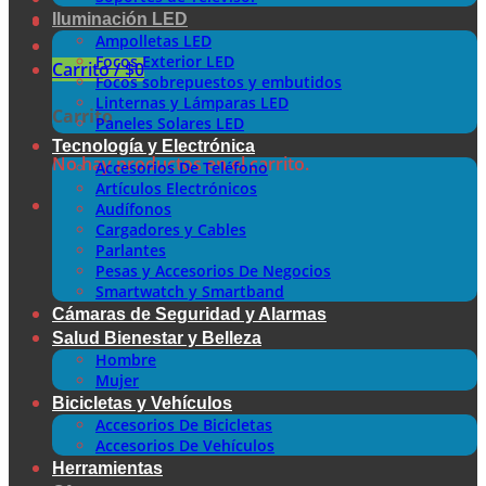
Iluminación LED
Ampolletas LED
Focos Exterior LED
Carrito /
$
0
Focos sobrepuestos y embutidos
Linternas y Lámparas LED
Carrito
Paneles Solares LED
Tecnología y Electrónica
No hay productos en el carrito.
Accesorios De Teléfono
Artículos Electrónicos
Audífonos
Cargadores y Cables
Parlantes
Pesas y Accesorios De Negocios
Smartwatch y Smartband
Cámaras de Seguridad y Alarmas
Salud Bienestar y Belleza
Hombre
Mujer
Bicicletas y Vehículos
Accesorios De Bicicletas
Accesorios De Vehículos
Herramientas