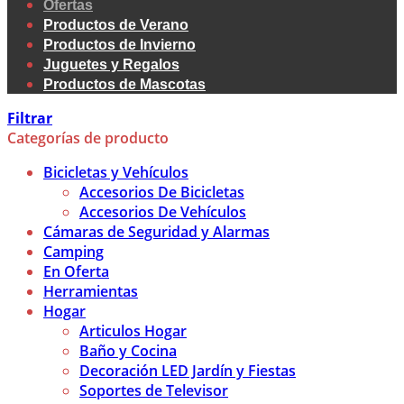
Ofertas
Productos de Verano
Productos de Invierno
Juguetes y Regalos
Productos de Mascotas
Filtrar
Categorías de producto
Bicicletas y Vehículos
Accesorios De Bicicletas
Accesorios De Vehículos
Cámaras de Seguridad y Alarmas
Camping
En Oferta
Herramientas
Hogar
Articulos Hogar
Baño y Cocina
Decoración LED Jardín y Fiestas
Soportes de Televisor