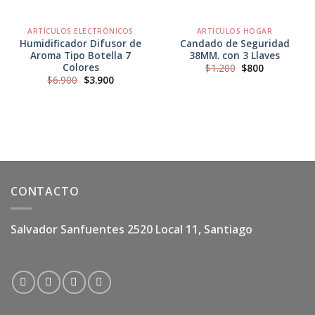
ARTÍCULOS ELECTRÓNICOS
ARTICULOS HOGAR
Humidificador Difusor de
Candado de Seguridad
Aroma Tipo Botella 7
38MM. con 3 Llaves
Colores
El
El
$
1.200
$
800
precio
precio
El
El
$
6.900
$
3.900
original
actual
precio
precio
era:
es:
original
actual
$1.200.
$800.
era:
es:
$6.900.
$3.900.
CONTACTO
Salvador Sanfuentes 2520 Local 11, Santiago