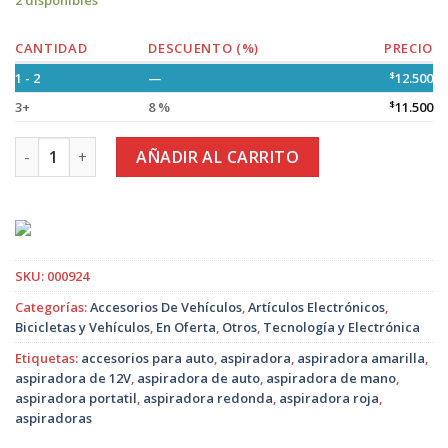
2 disponibles
CANTIDAD
DESCUENTO (%)
PRECIO
1 - 2
—
$
12.500
3+
8 %
$
11.500
Aspiradora para Auto Portátil de 12 V. Roja y Amarilla canti
AÑADIR AL CARRITO
SKU:
000924
Categorías:
Accesorios De Vehículos
,
Artículos Electrónicos
,
Bicicletas y Vehículos
,
En Oferta
,
Otros
,
Tecnología y Electrónica
Etiquetas:
accesorios para auto
,
aspiradora
,
aspiradora amarilla
,
aspiradora de 12V
,
aspiradora de auto
,
aspiradora de mano
,
aspiradora portatil
,
aspiradora redonda
,
aspiradora roja
,
aspiradoras