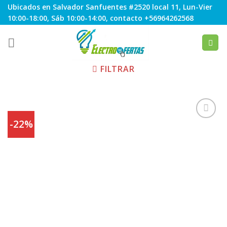
Skip
Ubicados en Salvador Sanfuentes #2520 local 11, Lun-Vier
to
10:00-18:00, Sáb 10:00-14:00, contacto +56964262568
content
FILTRAR
-22%
Agregar
a
Favoritos