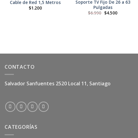
Soporte TV Fijo De 26 a 63
Cable de Red 1,5 Metros
Pulgadas
$
1.200
El
El
$
6.990
$
4.500
precio
precio
original
actual
era:
es:
$6.990.
$4.500.
CONTACTO
Salvador Sanfuentes 2520 Local 11, Santiago
CATEGORÍAS