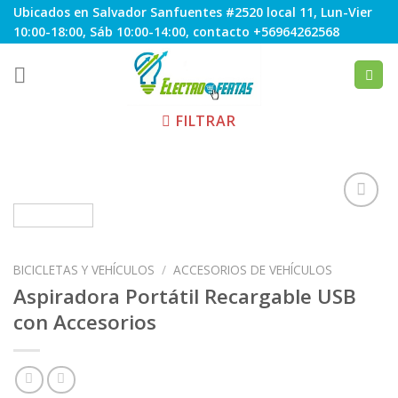
Skip
Ubicados en Salvador Sanfuentes #2520 local 11, Lun-Vier
to
10:00-18:00, Sáb 10:00-14:00, contacto +56964262568
content
FILTRAR
Agregar
BICICLETAS Y VEHÍCULOS
/
ACCESORIOS DE VEHÍCULOS
a
Favoritos
Aspiradora Portátil Recargable USB
con Accesorios