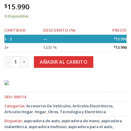
15.990
$
8 disponibles
CANTIDAD
DESCUENTO (%)
PRECIO
1 - 2
—
$
15.990
3+
12.51 %
$
13.990
Aspiradora Portátil Recargable USB con Accesorios cantidad
AÑADIR AL CARRITO
SKU:
000114
Categorías:
Accesorios De Vehículos
,
Artículos Electrónicos
,
Articulos Hogar
,
Hogar
,
Otros
,
Tecnología y Electrónica
Etiquetas:
aspiradora de auto
,
aspiradora de mano
,
aspiradora
inalambrica
,
aspiradora multiuso
,
aspiradora para el auto
,