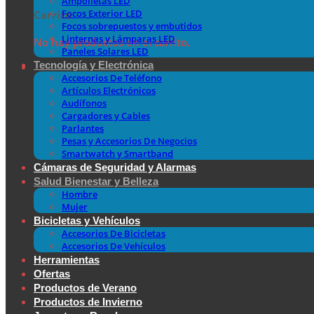
Ampolletas LED
Focos Exterior LED
Carrito
Focos sobrepuestos y embutidos
Linternas y Lámparas LED
No hay productos en el carrito.
Paneles Solares LED
Tecnología y Electrónica
Accesorios De Teléfono
Artículos Electrónicos
Audífonos
Cargadores y Cables
Parlantes
Pesas y Accesorios De Negocios
Smartwatch y Smartband
Cámaras de Seguridad y Alarmas
Salud Bienestar y Belleza
Hombre
Mujer
Bicicletas y Vehículos
Accesorios De Bicicletas
Accesorios De Vehículos
Herramientas
Ofertas
Productos de Verano
Productos de Invierno