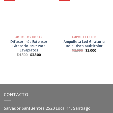
Agregar
Agregar
a
a
Favoritos
Favoritos
ARTICULOS HOGAR
AMPOLLETAS LED
Difusor más Extensor
Ampolleta Led Giratoria
Giratorio 360° Para
Bola Disco Multicolor
Lavaplatos
El
El
$
3.990
$
2.000
precio
precio
El
El
$
4.500
$
3.500
original
actual
precio
precio
era:
es:
original
actual
$3.990.
$2.000.
era:
es:
$4.500.
$3.500.
CONTACTO
Salvador Sanfuentes 2520 Local 11, Santiago