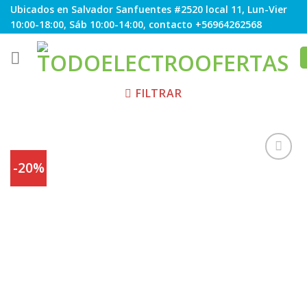
Skip
Ubicados en Salvador Sanfuentes #2520 local 11, Lun-Vier
to
10:00-18:00, Sáb 10:00-14:00, contacto +56964262568
content
FILTRAR
-20%
Agregar
a
Favoritos