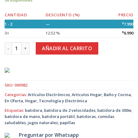
36 disponibles
CANTIDAD
DESCUENTO (%)
PRECIO
1 - 2
—
$
7.990
3+
12.52 %
$
6.990
Batidora Eléctrica de Mano de 300W. con 2 Velocidades cant
AÑADIR AL CARRITO
SKU:
000982
Categorías:
Artículos Electrónicos
,
Articulos Hogar
,
Baño y Cocina
,
En Oferta
,
Hogar
,
Tecnología y Electrónica
Etiquetas:
batidora
,
batidora de 2 velocidades
,
batidora de 300w
,
batidora de mano
,
batidora portátil
,
batidoras
,
comidas
saludables
,
jugos naturales
,
papillas
Preguntar por Whatsapp