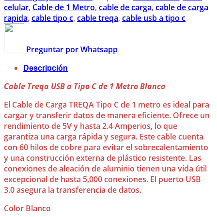
celular
,
Cable de 1 Metro
,
cable de carga
,
cable de carga
rapida
,
cable tipo c
,
cable treqa
,
cable usb a tipo c
Preguntar por Whatsapp
Descripción
Cable Treqa USB a Tipo C de 1 Metro Blanco
El Cable de Carga TREQA Tipo C de 1 metro es ideal para
cargar y transferir datos de manera eficiente. Ofrece un
rendimiento de 5V y hasta 2.4 Amperios, lo que
garantiza una carga rápida y segura. Este cable cuenta
con 60 hilos de cobre para evitar el sobrecalentamiento
y una construcción externa de plástico resistente. Las
conexiones de aleación de aluminio tienen una vida útil
excepcional de hasta 5,000 conexiones. El puerto USB
3.0 asegura la transferencia de datos.
Color Blanco