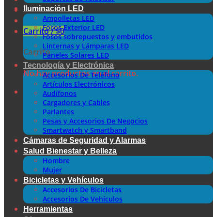
Iluminación LED
Ampolletas LED
Focos Exterior LED
Carrito /
$
0
Focos sobrepuestos y embutidos
Linternas y Lámparas LED
Carrito
Paneles Solares LED
Tecnología y Electrónica
No hay productos en el carrito.
Accesorios De Teléfono
Artículos Electrónicos
Audífonos
Cargadores y Cables
Parlantes
Pesas y Accesorios De Negocios
Smartwatch y Smartband
Cámaras de Seguridad y Alarmas
Salud Bienestar y Belleza
Hombre
Mujer
Bicicletas y Vehículos
Accesorios De Bicicletas
Accesorios De Vehículos
Herramientas