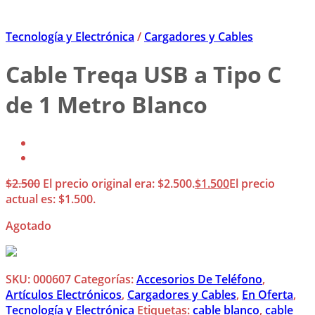
Tecnología y Electrónica
/
Cargadores y Cables
Cable Treqa USB a Tipo C
de 1 Metro Blanco
$
2.500
El precio original era: $2.500.
$
1.500
El precio
actual es: $1.500.
Agotado
SKU:
000607
Categorías:
Accesorios De Teléfono
,
Artículos Electrónicos
,
Cargadores y Cables
,
En Oferta
,
Tecnología y Electrónica
Etiquetas:
cable blanco
,
cable