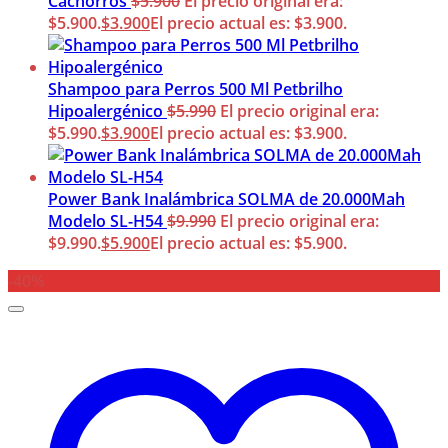
Cachorros
$
5.900
El precio original era:
$5.900.
$
3.900
El precio actual es: $3.900.
Shampoo para Perros 500 Ml Petbrilho
Hipoalergénico
$
5.990
El precio original era:
$5.990.
$
3.900
El precio actual es: $3.900.
Power Bank Inalámbrica SOLMA de 20.000Mah
Modelo SL-H54
$
9.990
El precio original era:
$9.990.
$
5.900
El precio actual es: $5.900.
-40%