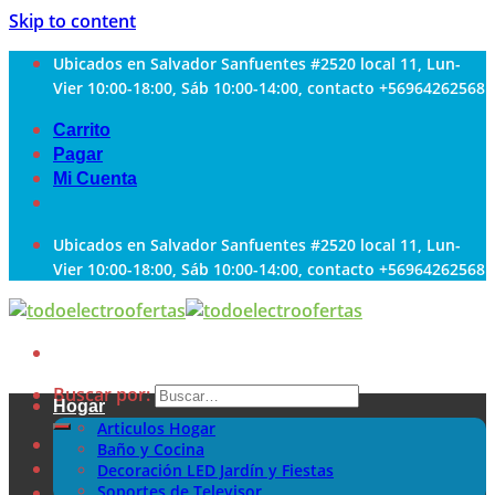
Skip to content
Ubicados en Salvador Sanfuentes #2520 local 11, Lun-
Vier 10:00-18:00, Sáb 10:00-14:00, contacto +56964262568
Carrito
Pagar
Mi Cuenta
Ubicados en Salvador Sanfuentes #2520 local 11, Lun-
Vier 10:00-18:00, Sáb 10:00-14:00, contacto +56964262568
Buscar por:
Hogar
Articulos Hogar
Baño y Cocina
Decoración LED Jardín y Fiestas
Soportes de Televisor