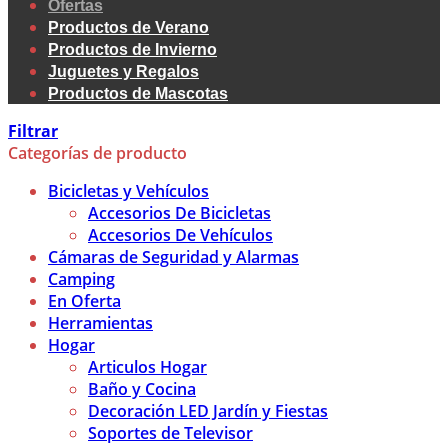
Ofertas
Productos de Verano
Productos de Invierno
Juguetes y Regalos
Productos de Mascotas
Filtrar
Categorías de producto
Bicicletas y Vehículos
Accesorios De Bicicletas
Accesorios De Vehículos
Cámaras de Seguridad y Alarmas
Camping
En Oferta
Herramientas
Hogar
Articulos Hogar
Baño y Cocina
Decoración LED Jardín y Fiestas
Soportes de Televisor