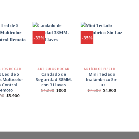
-33%
-35%
-50
Agregar
Agregar
Agregar
a
a
a
Favoritos
Favoritos
Favoritos
+
+
+
ULOS HOGAR
ARTICULOS HOGAR
ARTÍCULOS ELECTRÓNICOS
A
o Led de 5
Candado de
Mini Teclado
A
 Multicolor
Seguridad 38MM.
Inalámbrico Sin
G
 Control
con 3 Llaves
Luz
Di
Remoto
El
El
El
El
$
1.200
$
800
$
7.500
$
4.900
$
precio
precio
precio
precio
El
El
00
$
5.900
original
actual
original
actual
precio
precio
era:
es:
era:
es:
original
actual
$1.200.
$800.
$7.500.
$4.900.
era:
es:
$9.900.
$5.900.