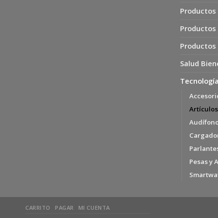
Productos 
Productos
Productos
Salud Bien
Tecnología
Accesori
Artículos
Audífon
Cargador
Parlante
Pesas y 
Smartwa
CARRITO
PAGAR
MI CUENTA