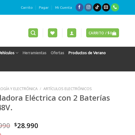
Carrito
Pagar
Mi Cuenta
CARRITO /
$
0
Vehículos
Herramientas
Ofertas
Productos de Verano
OGÍA Y ELECTRÓNICA
/
ARTÍCULOS ELECTRÓNICOS
lladora Eléctrica con 2 Baterías
48V.
El
El
990
$
28.990
precio
precio
o