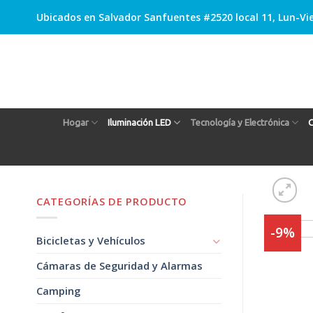
Skip
Ubicados en Salvador Sanfuentes #2520 local 11, Lun-Vie
to
content
Hogar
Iluminación LED
Tecnología y Electrónica
C
CATEGORÍAS DE PRODUCTO
-9%
Bicicletas y Vehículos
Cámaras de Seguridad y Alarmas
Camping