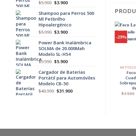
El
El
$
5.900
$
3.900
precio
precio
PRODU
Shampoo para Perros 500
original
actual
Ml Petbrilho
era:
es:
Hipoalergénico
$5.900.
$3.900.
El
El
$
5.990
$
3.900
-25%
-29%
precio
precio
Power Bank Inalámbrica
original
actual
SOLMA de 20.000Mah
Agregar
era:
es:
a
Modelo SL-H54
$5.990.
$3.900.
Favoritos
+
+
El
El
$
9.990
$
5.900
precio
precio
ARTICULOS HOGAR
ARTICUL
Cargador de Baterías
original
actual
Foco Solar 20 Led
Foco
Portátil para Automóviles
con Sensor de
Cuad
era:
es:
Movimiento
Sobrepu
Modelo CB-50
$9.990.
$5.900.
6
El
El
$
3.990
$
3.000
El
El
$
40.990
$
31.900
precio
precio
$
3.500
precio
precio
original
actual
era:
es:
original
actual
$3.990.
$3.000.
era:
es:
$40.990.
$31.900.