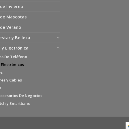
de Invierno
 de Mascotas
 de Verano
estar y Belleza
 y Electrónica
os De Teléfono
 Electrónicos
os
es y Cables
s
Accesorios De Negocios
tch y Smartband