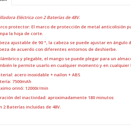
illadora Eléctrica con 2 Baterías de 48V.
rco protector: El marco de protección de metal anticolisión p
mpa la hoja de corte.
beza ajustable de 90 °, la cabeza se puede ajustar en ángulo de
beza de acuerdo con diferentes entornos de deshierbe.
alámbrico y plegable, el mango se puede plegar para un alma
mbién le permite usarlo en cualquier momento y en cualquier 
terial: acero inoxidable + nailon + ABS
tería: 7500mAh
ximo orinó: 12000r/min
ración del inactividad: aproximadamente 180 minutos
n 2 Baterías incluidas de 48V.