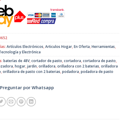
original
actual
era:
es:
$31.990.
$28.990.
0652
ías:
Artículos Electrónicos
,
Articulos Hogar
,
En Oferta
,
Herramientas
,
Tecnología y Electrónica
s:
baterías de 48V
,
cortador de pasto
,
cortadora
,
cortadora de pasto
,
ezadora
,
hogar
,
jardin
,
orilladora
,
orilladora con 2 baterias
,
orilladora
o
,
orilladora de pasto con 2 baterias
,
podadora
,
podadora de pasto
Preguntar por Whatsapp