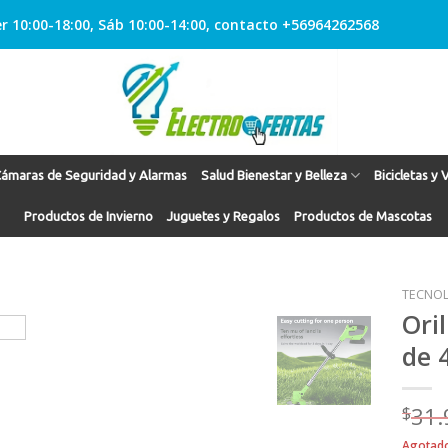
r 10:00-18:00, Sáb 10:00-14:00, contacto +56964262568
ámaras de Seguridad y Alarmas
Salud Bienestar y Belleza
Bicicletas y 
Productos de Invierno
Juguetes y Regalos
Productos de Mascotas
TECNOL
Ori
de 
Agregar
a
Favoritos
$
31.
Agotad