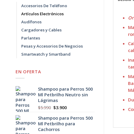
Accesorios De Teléfono
Artículos Electrónicos
Or
Audífonos
Ma
Cargadores y Cables
ro
Parlantes
Ca
Pesas y Accesorios De Negocios
ca
Smartwatch y Smartband
In
ta
EN OFERTA
Ma
Ba
Shampoo para Perros 500
Má
Ml Petbrilho Neutro sin
Du
Lágrimas
El
El
$
5.990
$
3.900
Co
precio
precio
Shampoo para Perros 500
original
actual
Ml Petbrilho para
era:
es:
Cachorros
$5.990.
$3.900.